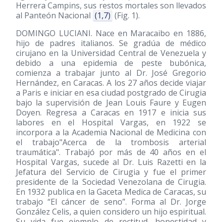
Herrera Campins, sus restos mortales son llevados
al Panteón Nacional
(1,7)
(Fig. 1).
DOMINGO LUCIANI. Nace en Maracaibo en 1886,
hijo de padres italianos. Se gradúa de médico
cirujano en la Universidad Central de Venezuela y
debido a una epidemia de peste bubónica,
comienza a trabajar junto al Dr. José Gregorio
Hernández, en Caracas. A los 27 años decide viajar
a Paris e iniciar en esa ciudad postgrado de Cirugia
bajo la supervisión de Jean Louis Faure y Eugen
Doyen. Regresa a Caracas en 1917 e inicia sus
labores en el Hospital Vargas, en 1922 se
incorpora a la Academia Nacional de Medicina con
el trabajo"Acerca de la trombosis arterial
traumática". Trabajó por más de 40 años en el
Hospital Vargas, sucede al Dr. Luis Razetti en la
Jefatura del Servicio de Cirugia y fue el primer
presidente de la Sociedad Venezolana de Cirugia.
En 1932 publica en la Gaceta Medica de Caracas, su
trabajo “El cáncer de seno”. Forma al Dr. Jorge
González Celis, a quien considero un hijo espiritual.
Su vida fue ejemplo de rectitud, honestidad y