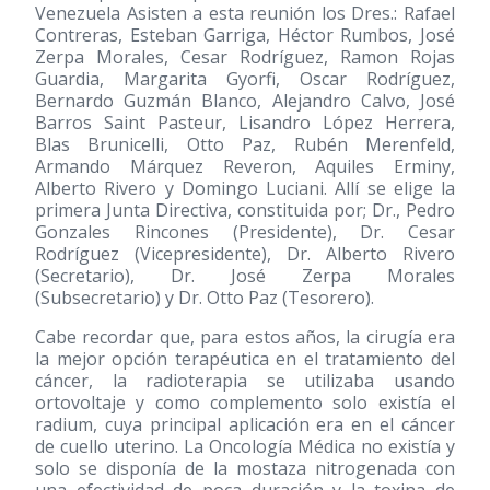
Venezuela Asisten a esta reunión los Dres.: Rafael
Contreras, Esteban Garriga, Héctor Rumbos, José
Zerpa Morales, Cesar Rodríguez, Ramon Rojas
Guardia, Margarita Gyorfi, Oscar Rodríguez,
Bernardo Guzmán Blanco, Alejandro Calvo, José
Barros Saint Pasteur, Lisandro López Herrera,
Blas Brunicelli, Otto Paz, Rubén Merenfeld,
Armando Márquez Reveron, Aquiles Erminy,
Alberto Rivero y Domingo Luciani. Allí se elige la
primera Junta Directiva, constituida por; Dr., Pedro
Gonzales Rincones (Presidente), Dr. Cesar
Rodríguez (Vicepresidente), Dr. Alberto Rivero
(Secretario), Dr. José Zerpa Morales
(Subsecretario) y Dr. Otto Paz (Tesorero).
Cabe recordar que, para estos años, la cirugía era
la mejor opción terapéutica en el tratamiento del
cáncer, la radioterapia se utilizaba usando
ortovoltaje y como complemento solo existía el
radium, cuya principal aplicación era en el cáncer
de cuello uterino. La Oncología Médica no existía y
solo se disponía de la mostaza nitrogenada con
una efectividad de poca duración y la toxina de