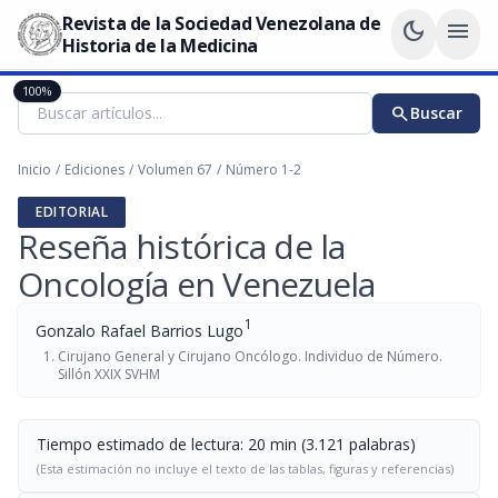
Revista de la Sociedad Venezolana de
dark_mode
menu
Historia de la Medicina
100%
search
Buscar
Inicio
/
Ediciones
/
Volumen 67
/
Número 1-2
EDITORIAL
Reseña histórica de la
Oncología en Venezuela
1
Gonzalo Rafael Barrios Lugo
Cirujano General y Cirujano Oncólogo. Individuo de Número.
Sillón XXIX SVHM
Tiempo estimado de lectura: 20 min (3.121 palabras)
(Esta estimación no incluye el texto de las tablas, figuras y referencias)