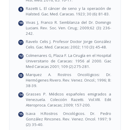
Hist. Med. 2016; 65: 10-17.
Razetti L. El cáncer de seno y la operación de
Halsted. Gac. Med. Caracas. 1923; 30 (6): 81-83.
Vivas J, Franco R. Semblanza del Dr. Domingo
Luciani. Rev. Soc. Ven. Cirug.; 2009;62 (3): 236-
242.
Ravelo Celis J. Profesor Doctor Jorge González
Celis. Gac. Med. Caracas: 2002; 110 (3): 45-48.
Colmenares G, Plaza F. La Cirugía en el Hospital
Universitario de Caracas: 1956 al 2000. Gac
Med Caracas 2001; 109 (2) 275-281.
Marquez A. Rostros Oncológicos: Dr.
Hermógenes Rivero. Rev. Venez. Oncol.; 1996; 8:
38-39.
Grasses P. Médicos españoles emigrados a
Venezuela. Colección Razetti. Vol.VIII. Edit
Ateroproca. Caracas; 2009; 157-200.
Isava H.Rostros Oncológicos. Dr. Pedro
González Rincones. Rev. Venez. Oncol. 1997; 9
(2): 35-40.