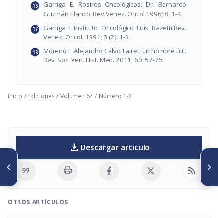
Garriga E. Rostros Oncológicos: Dr. Bernardo
Guzmán Blanco. Rev.Venez. Oncol.1996; 8: 1-4.
Garriga E.Instituto Oncológico Luis Razetti.Rev.
Venez. Oncol. 1991; 3 (2): 1-3.
Moreno L. Alejandro Calvo Lairet, un hombre útil.
Rev. Soc. Ven. Hist. Med. 2011; 60: 57-75.
Inicio
/
Ediciones
/
Volumen 67
/
Número 1-2
download
Descargar artículo
ARTÍCULO ANTERIOR
SIGUIENTE ARTÍCULO
Evolución histórica de la
Humberto Fernández Morán y
format_quote
print
rss_feed
cirugía endoscópica
la creación del Instituto
nasosinusal y de base de
Venezolano de Neurología e
cráneo
Investigaciones Cerebrales
(IVNIC, 1954-1959)
OTROS ARTÍCULOS