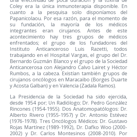
Coley era la única inmunoterapia disponible. En
cuanto a la pesquisa solo disponíamos del
Papanicolaou. Por esa razón, para el momento de
su fundación, la mayoría de los médicos
integrantes eran cirujanos. Antes de este
acontecimiento hay tres grupos de médicos
enfrentados; el grupo de los fundadores del
Instituto Anticanceroso Luis Razetti, todos
trabajando en el Hospital Vargas, el grupo del Dr.
Bernardo Guzmán Blanco y el grupo de la Sociedad
Anticancerosa con Alejandro Calvo Lairet y Héctor
Rumbos, a la cabeza. Existían también grupos de
cirujanos oncólogos en Maracaibo (Borges Duarte
y Acosta Galban) y en Valencia (Zadala Ramos).
La Presidencia de la Sociedad ha sido ejercida,
desde 1954 por; Un Radiólogo; Dr. Pedro González
Rincones
(1954-1955)
. Dos Anatomopatólogos: Dr.
Alberto Rivero
(1955-1957)
y Dr. Antonio Estévez
(1976-1978)
. Tres Oncólogos Médicos: Dr. Gustavo
Rojas Martínez
(1989-1992)
, Dr. Dafko Woo
(2000-
2002)
y Dr. Carlos Montesinos
(2008-2010)
. Por