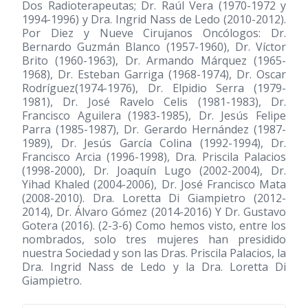
Dos Radioterapeutas; Dr. Raúl Vera (1970-1972 y
1994-1996) y Dra. Ingrid Nass de Ledo
(2010-2012)
.
Por Diez y Nueve Cirujanos Oncólogos: Dr.
Bernardo Guzmán Blanco
(1957-1960)
, Dr. Víctor
Brito
(1960-1963)
, Dr. Armando Márquez
(1965-
1968)
, Dr. Esteban Garriga
(1968-1974)
, Dr. Oscar
Rodríguez
(1974-1976)
, Dr. Elpidio Serra
(1979-
1981)
, Dr. José Ravelo Celis
(1981-1983)
, Dr.
Francisco Aguilera
(1983-1985)
, Dr. Jesús Felipe
Parra
(1985-1987)
, Dr. Gerardo Hernández
(1987-
1989)
, Dr. Jesús García Colina
(1992-1994)
, Dr.
Francisco Arcia
(1996-1998)
, Dra. Priscila Palacios
(1998-2000)
, Dr. Joaquín Lugo
(2002-2004)
, Dr.
Yihad Khaled
(2004-2006)
, Dr. José Francisco Mata
(2008-2010)
. Dra. Loretta Di Giampietro
(2012-
2014)
, Dr. Álvaro Gómez
(2014-2016)
Y Dr. Gustavo
Gotera
(2016)
. (2-3-6) Como hemos visto, entre los
nombrados, solo tres mujeres han presidido
nuestra Sociedad y son las Dras. Priscila Palacios, la
Dra. Ingrid Nass de Ledo y la Dra. Loretta Di
Giampietro.