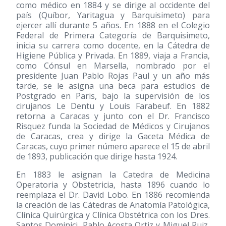
como médico en 1884 y se dirige al occidente del
país (Quíbor, Yaritagua y Barquisimeto) para
ejercer allí durante 5 años. En 1888 en el Colegio
Federal de Primera Categoría de Barquisimeto,
inicia su carrera como docente, en la Cátedra de
Higiene Pública y Privada. En 1889, viaja a Francia,
como Cónsul en Marsella, nombrado por el
presidente Juan Pablo Rojas Paul y un año más
tarde, se le asigna una beca para estudios de
Postgrado en Paris, bajo la supervisión de los
cirujanos Le Dentu y Louis Farabeuf. En 1882
retorna a Caracas y junto con el Dr. Francisco
Risquez funda la Sociedad de Médicos y Cirujanos
de Caracas, crea y dirige la Gaceta Médica de
Caracas, cuyo primer número aparece el 15 de abril
de 1893, publicación que dirige hasta 1924.
En 1883 le asignan la Catedra de Medicina
Operatoria y Obstetricia, hasta 1896 cuando lo
reemplaza el Dr. David Lobo. En 1886 recomienda
la creación de las Cátedras de Anatomía Patológica,
Clínica Quirúrgica y Clínica Obstétrica con los Dres.
Santos Dominici, Pablo Acosta Ortiz y Miguel Ruiz,