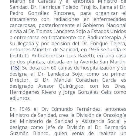
Martin de Caracas y el entonces Ministro de
Sanidad, Dr. Henrique Toledo Trujillo, llama al Dr.
Pedro González Rincones, para organizar el
tratamiento con radiaciones en enfermedades
cancerosas, posteriormente el Gobierno Nacional
envía al Dr. Tomas Landaeta Sojo a Estados Unidos
a entrenarse en tratamiento con Radiumterapia. A
su llegada y por decisión del Dr. Enrique Tejera,
entonces Ministro de Sanidad, en 1936 se funda el
Instituto Anticanceroso Luis Razetti, en una casa
de dos plantas, ubicada en la Avenida San Martin.
(15)
Se dota con 60 camas de hospitalización y se
designa al Dr. Landaeta Sojo, como su primer
Director, El Dr. Manuel Corachan García es
designado Asesor Quirúrgico, con los Dres.
Hermógenes Rivero y Jorge González Celis como
adjuntos.
En 1946 el Dr. Edmundo Fernández, entonces
Ministro de Sanidad, crea la División de Oncología
del Ministerio de Sanidad y Asistencia Social y
designa como Jefe de División al Dr. Bernardo
Guzmán Blanco, quien venía de realizar un