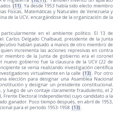
A e Inglaterra
(10,11)
. También inventó un aparato
piados
(11)
. Ya desde 1953 había sido electo miembro
cias Físicas, Matemáticas y Naturales de Venezuela y
ina de la UCV, encargándose de la organización de la
, particularmente en el ambiente político. El 13 de
l. Carlos Delgado Chalbaud, presidente de la Junta
l Ejecutivo habían pasado a manos de otro miembro de
 quien incrementa las acciones represivas en contra
cer miembro de la Junta de gobierno era el coronel
el nuevo gobierno fue la clausura de la UCV (22 de
cipiente se venía realizando investigación científica
nvestigadores virtualmente en la calle
(13)
. Por otro
 una elección para designar una Asamblea Nacional
nstitución y designar un presidente constitucional.
, y luego de un contaje claramente fraudulento, el 2
I, Frente Electoral Independiente) cuyo candidato a la
ado ganador. Poco tiempo después, en abril de 1953,
cional para el periodo 1953-1958
(13)
.