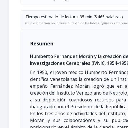
Tiempo estimado de lectura: 35 min (5.465 palabras)
(Esta estimación no incluye el texto de las tablas, figuras y referenc
Resumen
Humberto Fernández Morán y la creación de
Investigaciones Cerebrales (IVNIC, 1954-195
En 1950, el joven médico Humberto Fernánde
científica venezolanas la creación de un Inst
empeño Fernández Morán logró que en abr
creación del Instituto Venezolano de Neurolo
a su disposición cuantiosos recursos para 
inaugurado por el Presidente de la República,
En los tres años de actividades del Instituto
Morán y sus colaboradores y su publicaci
posicionarlo en el ámbito de la ciencia inter