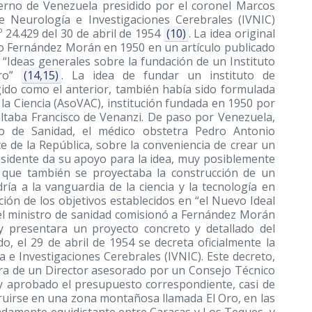
ierno de Venezuela presidido por el coronel Marcos
e Neurología e Investigaciones Cerebrales (IVNIC)
 24.429 del 30 de abril de 1954
(10)
. La idea original
o Fernández Morán en 1950 en un artículo publicado
o “Ideas generales sobre la fundación de un Instituto
bro”
(14,15)
. La idea de fundar un instituto de
ngido como el anterior, también había sido formulada
la Ciencia (AsoVAC), institución fundada en 1950 por
altaba Francisco de Venanzi. De paso por Venezuela,
ro de Sanidad, el médico obstetra Pedro Antonio
te de la República, sobre la conveniencia de crear un
residente da su apoyo para la idea, muy posiblemente
 que también se proyectaba la construcción de un
ría a la vanguardia de la ciencia y la tecnología en
ción de los objetivos establecidos en “el Nuevo Ideal
 el ministro de sanidad comisionó a Fernández Morán
 y presentara un proyecto concreto y detallado del
o, el 29 de abril de 1954 se decreta oficialmente la
 e Investigaciones Cerebrales (IVNIC). Este decreto,
gura de un Director asesorado por un Consejo Técnico
 y aprobado el presupuesto correspondiente, casi de
ruirse en una zona montañosa llamada El Oro, en las