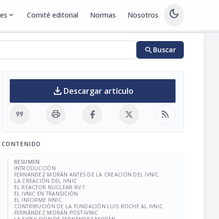
dark_mode
nes
expand_more
Comité editorial
Normas
Nosotros
search
Buscar
download
Descargar artículo
format_quote
print
rss_feed
CONTENIDO
RESUMEN
INTRODUCCIÓN
FERNÁNDEZ MORÁN ANTES DE LA CREACIÓN DEL IVNIC
LA CREACIÓN DEL IVNIC
EL REACTOR NUCLEAR RV-1
EL IVNIC EN TRANSICIÓN
EL INFORME IVNIC
CONTRIBUCIÓN DE LA FUNDACIÓN LUIS ROCHE AL IVNIC
FERNÁNDEZ MORÁN POST-IVNIC