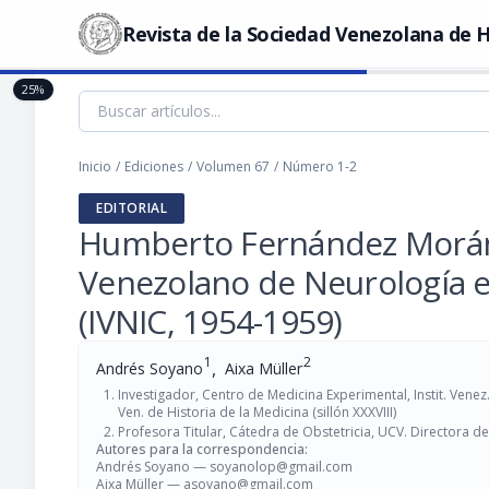
Revista de la Sociedad Venezolana de H
25%
Inicio
/
Ediciones
/
Volumen 67
/
Número 1-2
EDITORIAL
Humberto Fernández Morán y
Venezolano de Neurología e
(IVNIC, 1954-1959)
1
2
,
Andrés Soyano
Aixa Müller
Investigador, Centro de Medicina Experimental, Instit. Venez.
Ven. de Historia de la Medicina (sillón XXXVIII)
Profesora Titular, Cátedra de Obstetricia, UCV. Directora del
Autores para la correspondencia:
Andrés Soyano —
soyanolop@gmail.com
Aixa Müller —
asoyano@gmail.com