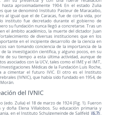
. Sin su presencia y con una fuerte retaliación
o hasta aproximadamente 1904. En el estado Zulia
nes que se denominó Instituto Pasteur de Maracaibo,
ro al igual que el de Caracas, fue de corta vida, por
o instituto fue decretado durante el gobierno de
pero su fundación nunca llegó a concretarse. Tras un
 en el ámbito académico, la muerte del dictador Juan
ortalecimiento de diversas instituciones que en los
rtante en el incipiente desarrollo de la ciencia en
cos van tomando conciencia de la importancia de la
de la investigación científica, y alguno pocos, en su
rte de su tiempo a esta última actividad, aunque de
tos asociados con la UCV, tales como el IME y el IMT,
e Investigaciones Médicas de la Fundación Luis Roche,
 a cimentar el futuro IVIC. El otro es el Instituto
ebrales (IVNIC), que había sido fundado en 1954, de
 Morán.
ación del IVNIC
edo. Zulia) el 18 de marzo de 1924 (Fig. 1). Fueron
y doña Elena Villalobos. Su educación primaria y
nia, en el Instituto Schulgemeinde de Sallfeld
(6,7)
.