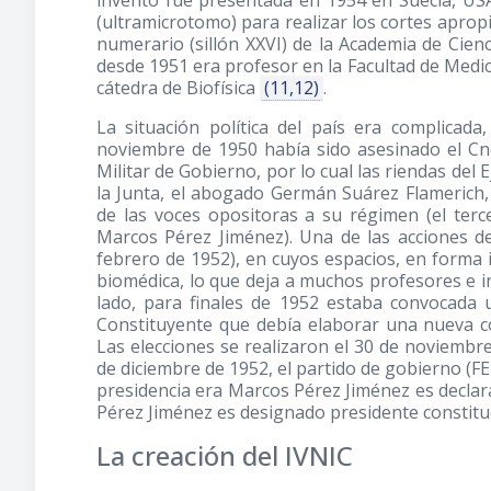
invento fue presentada en 1954 en Suecia, US
(ultramicrotomo) para realizar los cortes apro
numerario (sillón XXVI) de la Academia de Cien
desde 1951 era profesor en la Facultad de Medic
cátedra de Biofísica
(11,12)
.
La situación política del país era complicada
noviembre de 1950 había sido asesinado el Cne
Militar de Gobierno, por lo cual las riendas de
la Junta, el abogado Germán Suárez Flamerich,
de las voces opositoras a su régimen (el ter
Marcos Pérez Jiménez). Una de las acciones d
febrero de 1952), en cuyos espacios, en forma in
biomédica, lo que deja a muchos profesores e i
lado, para finales de 1952 estaba convocada
Constituyente que debía elaborar una nueva co
Las elecciones se realizaron el 30 de noviembre
de diciembre de 1952, el partido de gobierno (FE
presidencia era Marcos Pérez Jiménez es declar
Pérez Jiménez es designado presidente constitu
La creación del IVNIC