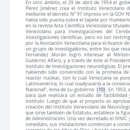
En otro ámbito, el 29 de abril de 1954 el gob
Pérez Jiménez crea el Instituto Venezolano d
mediante el decreto Nº 97 impreso en la GOV Nº
había sido puesta sobre el tapete por Humbert
en la revista Acta Científica Venezolana titulad
Venezolano para Investigaciones del Cere
investigaciones científicas, pero no tan restri
por la Asociación Venezolana para el Avance de 
un grupo de investigadores, entre los que res
Fernández Morán logró interesar al Minist
Gutiérrez Alfaro, y a través de éste al Presiden
instituto de investigaciones neurológicas. El p
habiendo sido convencido con la promesa de
reactor nuclear, con lo cual Venezuela se pond
Latinoamérica, lo cual coadyuvaría a la consecu
Nacional”, lema de su gobierno
(10)
. En 1953,
para que realizara un estudio de factibilidad
instituto. Luego de que el proyecto es aprobad
creación del Instituto Venezolano de Neurología
que sirve también de Estatuto, establece la fi
de Administración. Una vez decretado el IVNIC
inmediato, sus instalaciones comienzan a const