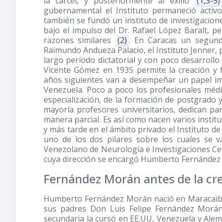
la cárcel, y posteriormente al exilio
(1,3-5)
gubernamental el Instituto permaneció activ
también se fundó un instituto de investigacio
bajo el impulso del Dr. Rafael López Baralt, pe
razones similares
(2)
. En Caracas un segund
Raimundo Andueza Palacio, el Instituto Jenner, 
largo período dictatorial y con poco desarrollo
Vicente Gómez en 1935 permite la creación y f
años siguientes van a desempeñar un papel impo
Venezuela. Poco a poco los profesionales médi
especialización, de la formación de postgrado y 
mayoría profesores universitarios, dedican pa
manera parcial. Es así como nacen varios institu
y más tarde en el ámbito privado el Instituto d
uno de los dos pilares sobre los cuales se va
Venezolano de Neurología e Investigaciones Cer
cuya dirección se encargó Humberto Fernández
Fernández Morán antes de la cre
Humberto Fernández Morán nació en Maracaibo (
sus padres Don Luis Felipe Fernández Morán 
secundaria la cursó en EE.UU, Venezuela y Alema