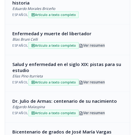
historia
Eduardo Morales Briceño
ESPAÑOL
Artículo a texto completo
article
Enfermedad y muerte del libertador
Blas Bruni Celli
description
Ver resumen
ESPAÑOL
Artículo a texto completo
article
Salud y enfermedad en el siglo XIX: pistas para su
estudio
Elías Pino Iturrieta
description
Ver resumen
ESPAÑOL
Artículo a texto completo
article
Dr. Julio de Armas: centenario de su nacimiento
Edgardo Malaspina
description
Ver resumen
ESPAÑOL
Artículo a texto completo
article
Bicentenario de grados de José María Vargas