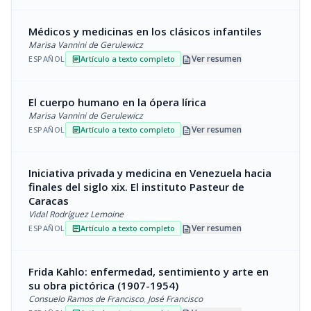
Médicos y medicinas en los clásicos infantiles
Marisa Vannini de Gerulewicz
description
Ver resumen
ESPAÑOL
Artículo a texto completo
article
El cuerpo humano en la ópera lírica
Marisa Vannini de Gerulewicz
description
Ver resumen
ESPAÑOL
Artículo a texto completo
article
Iniciativa privada y medicina en Venezuela hacia
finales del siglo xix. El instituto Pasteur de
Caracas
Vidal Rodríguez Lemoine
description
Ver resumen
ESPAÑOL
Artículo a texto completo
article
Frida Kahlo: enfermedad, sentimiento y arte en
su obra pictórica (1907-1954)
Consuelo Ramos de Francisco
,
José Francisco