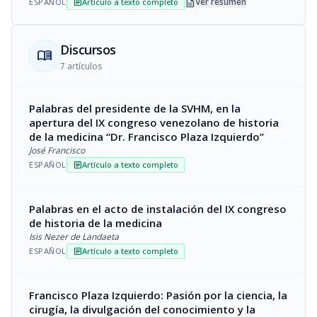
description
Ver resumen
ESPAÑOL
Artículo a texto completo
article
Discursos
menu_book
7 artículos
Palabras del presidente de la SVHM, en la
apertura del IX congreso venezolano de historia
de la medicina “Dr. Francisco Plaza Izquierdo”
José Francisco
ESPAÑOL
Artículo a texto completo
article
Palabras en el acto de instalación del IX congreso
de historia de la medicina
Isis Nezer de Landaeta
ESPAÑOL
Artículo a texto completo
article
Francisco Plaza Izquierdo: Pasión por la ciencia, la
cirugía, la divulgación del conocimiento y la