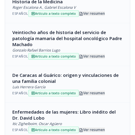
Historia de la Medicina
Roger Escalona A.
,
Gabriel Escalona V
description
Ver resumen
ESPAÑOL
Artículo a texto completo
article
Veintiocho años de historia del servicio de
patología mamaria del hospital oncológico Padre
Machado
Gonzalo Rafael Barrios Lugo
description
Ver resumen
ESPAÑOL
Artículo a texto completo
article
De Caracas al Guárico: origen y vinculaciones de
una familia colonial
Luis Herrera García
description
Ver resumen
ESPAÑOL
Artículo a texto completo
article
Enfermedades de las mujeres: Libro inédito del
Dr. David Lobo
Itic Zighelboim
,
Oscar Agüero
description
Ver resumen
ESPAÑOL
Artículo a texto completo
article