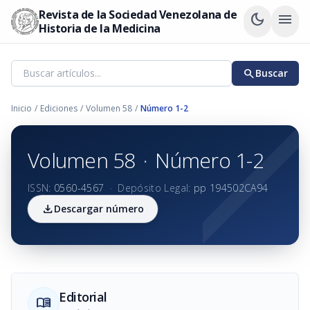
Revista de la Sociedad Venezolana de
dark_mode
menu
Historia de la Medicina
search
Buscar
Inicio
/
Ediciones
/
Volumen 58
/
Número 1-2
Volumen 58
·
Número 1-2
ISSN:
0560-4567
·
Depósito Legal:
pp 194502CA94
download
Descargar número
Editorial
menu_book