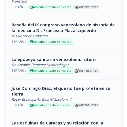
Francisco
description
Ver resumen
ESPAÑOL
Artículo a texto completo
article
Reseña del IX congreso venezolano de historia de
la medicina Dr. Francisco Plaza Izquierdo
Isis Nezer de Landaeta
ESPAÑOL
Artículo a texto completo
article
La epopeya sanitaria venezolana: futuro
Dr. Antonio Clemente Heimerdinger
description
Ver resumen
ESPAÑOL
Artículo a texto completo
article
José Domingo Díaz, el que no fue profeta en su
tierra
Roger Escalona A.
,
Gabriel Escalona V
description
Ver resumen
ESPAÑOL
Artículo a texto completo
article
Las esquinas de Caracas y su relación con la