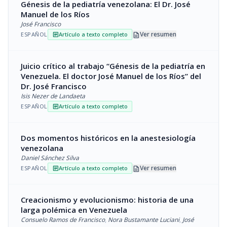
Génesis de la pediatría venezolana: El Dr. José
Manuel de los Ríos
José Francisco
description
Ver resumen
ESPAÑOL
Artículo a texto completo
article
Juicio crítico al trabajo “Génesis de la pediatría en
Venezuela. El doctor José Manuel de los Ríos” del
Dr. José Francisco
Isis Nezer de Landaeta
ESPAÑOL
Artículo a texto completo
article
Dos momentos históricos en la anestesiología
venezolana
Daniel Sánchez Silva
description
Ver resumen
ESPAÑOL
Artículo a texto completo
article
Creacionismo y evolucionismo: historia de una
larga polémica en Venezuela
Consuelo Ramos de Francisco
,
Nora Bustamante Luciani
,
José