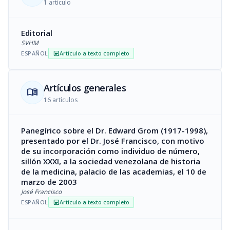
1 artículo
Editorial
SVHM
ESPAÑOL
Artículo a texto completo
article
Artículos generales
menu_book
16 artículos
Panegírico sobre el Dr. Edward Grom (1917-1998),
presentado por el Dr. José Francisco, con motivo
de su incorporación como individuo de número,
sillón XXXI, a la sociedad venezolana de historia
de la medicina, palacio de las academias, el 10 de
marzo de 2003
José Francisco
ESPAÑOL
Artículo a texto completo
article