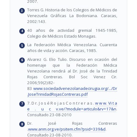
2007.
Torres G. Historia de los Colegios de Médicos de
Venezuela Gráficas La Bodoniana. Caracas,
2002:143.
40 años de actividad gremial 1945-1985,
Colegio de Médicos Estado Monagas.
La Federación Médica Venezolana. Cuarenta
años de vida y acción. Caracas, 1985.
Alvarez G. Elio Tulio. Discurso en ocasión del
homenaje que la Federación Médica
Venezolana rendirá al Dr. José de la Trinidad
Rojas Contreras. Bol Soc Venez Cir.
2006;59(2):82-
83
www.sociedadvenezolanadecirugia.org/.../Dr
.JoseTrinidadRojasContreras.pdf
7. D r. J o s é R o j a s C o n t r e r a s .
w w w. Vi t a
e . u c v.ve/?module=articulo&rv=17&n
.
Consultado 23-08-2010
Dr. José Rojas Contreras
.
www.anm.org.ve/psitem.cfm?psid=339&d
.
Consultado 23-08-2010.