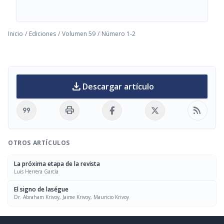
Inicio
/
Ediciones
/
Volumen 59
/
Número 1-2
download
Descargar artículo
format_quote
print
rss_feed
OTROS ARTÍCULOS
La próxima etapa de la revista
Luis Herrera García
El signo de laségue
Dr. Abraham Krivoy, Jaime Krivoy, Mauricio Krivoy