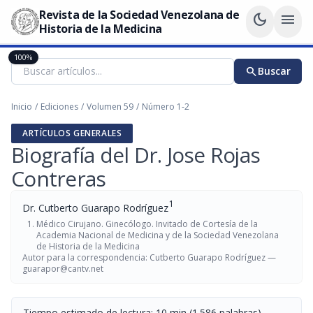
Revista de la Sociedad Venezolana de
dark_mode
menu
Historia de la Medicina
100%
search
Buscar
Inicio
/
Ediciones
/
Volumen 59
/
Número 1-2
ARTÍCULOS GENERALES
Biografía del Dr. Jose Rojas
Contreras
1
Dr. Cutberto Guarapo Rodríguez
Médico Cirujano. Ginecólogo. Invitado de Cortesía de la
Academia Nacional de Medicina y de la Sociedad Venezolana
de Historia de la Medicina
Autor para la correspondencia: Cutberto Guarapo Rodríguez —
guarapor@cantv.net
Tiempo estimado de lectura: 10 min (1.586 palabras)