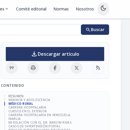
dark_mode
nes
expand_more
Comité editorial
Normas
Nosotros
search
Buscar
download
Descargar artículo
format_quote
print
rss_feed
CONTENIDO
RESUMEN
INFANCIA Y ADOLESCENCIA
MÉDICO RURAL
CARRERA HOSPITALARIA
CURSOS EN EL EXTERIOR
CARRERA HOSPITALARIA EN VENEZUELA
FAMILIA
MI RELACIÓN CON EL DR. BARONI RIVAS
CASOS DE HIPERTENSIÓN PORTAL