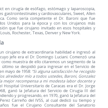
ct en cirugía de esófago, estómago y laparoscopia,
 gastrointestinales y cardiovasculares, Sweet, Allen
tica. Como sería competente el Dr. Baroni que fue
dos Unidos para la época y con los cirujanos más
ión que fue cirujano invitado en esos hospitales y
t Louis, Rochester, Texas, Denver y New York.
la
n cirujano de extraordinaria habilidad e ingresó al
 cuyo jefe era el Dr. Domingo Luciani. Comenzó una
o y como muestra de ello citaremos un segmento de la
e último se despidió para ingresar en el Servicio de
, en mayo de 1958:
“Si alguna satisfacción he recogido
dos alrededor mío a todos ustedes, Baroni, Gonzalez
s la mejor recompensa a mi modesta labor docente y
 del Hospital Universitario de Caracas era el Dr. Jorge
968, ganó la Jefatura del Servicio de Cirugia III del
ndiendo y progresando, en 1970, ganó la Jefatura del
l Perez Carreño del IVSS, al cual dedicó su tiempo y
 años fue el Cirujano Consultante del Sanatorio