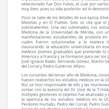
seleccionado fue Don Fulvio, el cual por vario
muy bien, pues su vida posterior así lo demostr
Poco se sabe de los detalles de esa época. Viv
Mesetas y en El Pueblo. Solo se cita que el
sobresalientes. Una vez culminados sus estud
Medicina de la Universidad de Mérida, con u
manifestaciones estudiantiles de protesta en 
cuales fueron solucionadas a la manera hab
clausurando la educación universitaria en es
médicos jóvenes graduados que previendo lo qu
América y a Francia y se formaron para ser los 
José Ignacio Baldo, Bernardo Gómez, Martin Ve
del Corral y Pedro Gutiérrez Alfaro.
Los cursantes del tercer año de Medicina, cons
fuesen reabiertos los estudios médicos en la UC
Roz se hizo responsable de ello y las reuniones
contar con la asesoría del Dr. José de la Trin
múltiples gestiones el objetivo fue alcanzado y
la apertura de los estudios médicos en la UC
Perdomo Hurtado, Pedro del Corral, Pedro Gutiér