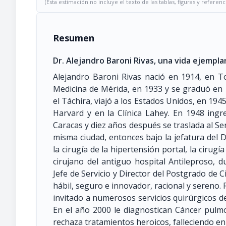
(Esta estimación no incluye el texto de las tablas, figuras y referenc
Resumen
Dr. Alejandro Baroni Rivas, una vida ejempla
Alejandro Baroni Rivas nació en 1914, en T
Medicina de Mérida, en 1933 y se graduó en 1
el Táchira, viajó a los Estados Unidos, en 19
Harvard y en la Clínica Lahey. En 1948 ingre
Caracas y diez años después se traslada al Ser
misma ciudad, entonces bajo la jefatura del D
la cirugía de la hipertensión portal, la cirugía
cirujano del antiguo hospital Antileproso, 
Jefe de Servicio y Director del Postgrado de C
hábil, seguro e innovador, racional y sereno.
invitado a numerosos servicios quirúrgicos de
En el año 2000 le diagnostican Cáncer pulm
rechaza tratamientos heroicos, falleciendo en 