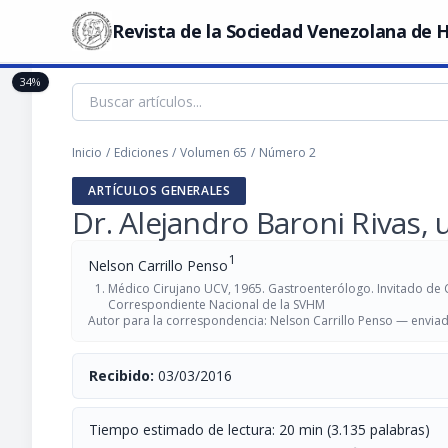
Revista de la Sociedad Venezolana de H
34%
Inicio
/
Ediciones
/
Volumen 65
/
Número 2
ARTÍCULOS GENERALES
Dr. Alejandro Baroni Rivas, 
1
Nelson Carrillo Penso
Médico Cirujano UCV, 1965. Gastroenterólogo. Invitado de
Correspondiente Nacional de la SVHM
Autor para la correspondencia: Nelson Carrillo Penso —
enviad
Recibido:
03/03/2016
Tiempo estimado de lectura: 20 min (3.135 palabras)