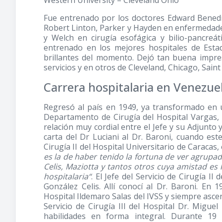
Western University – Cleveland Ohio
Fue entrenado por los doctores Edward Benedi
Robert Linton, Parker y Hayden en enfermedades
y Welch en cirugía esofágica y bilio-pancreá
entrenado en los mejores hospitales de Esta
brillantes del momento. Dejó tan buena impres
servicios y en otros de Cleveland, Chicago, Sain
Carrera hospitalaria en Venezue
Regresó al país en 1949, ya transformado en u
Departamento de Cirugía del Hospital Vargas,
relación muy cordial entre el Jefe y su Adjunt
carta del Dr Luciani al Dr. Baroni, cuando est
Cirugía II del Hospital Universitario de Caracas
es la de haber tenido la fortuna de ver agrupa
Celis, Maziotta y tantos otros cuya amistad e
hospitalaria“
. El Jefe del Servicio de Cirugía II
González Celis. Allí conocí al Dr. Baroni. En 1
Hospital Ildemaro Salas del IVSS y siempre asce
Servicio de Cirugía III del Hospital Dr. Migue
habilidades en forma integral. Durante 19