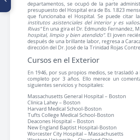
departamentos, se ocupó de la parte administr
sombra perenne de inequidad
presupuesto del Hospital era de Bs. 1.823 mens
en la investigación biomédica
que funcionaba el Hospital. Se puede citar 
institutos asistenciales del interior y es vali
Rivas”
En una gira el Dr. Edmundo Fernandez, Mi
hospital, limpio y bien atendido”
. El joven reci
después de una brillante labor, regresa a Carac
dirección del Dr. José de la Trinidad Rojas Cont
Cursos en el Exterior
En 1946, por sus propios medios, se trasladó a
completo por 3 años. Ello merece un comenta
siguientes servicios y hospitales:
Massachusetts General Hospital – Boston
Clinica Lahey – Boston
Harvard Medical School-Boston
Tufts College Medical School-Boston
Deacones Hospital – Boston
New England Baptist Hospital-Boston
Worcester City Hospital – Massachusetts