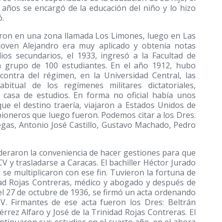
s años se encargó de la educación del niño y lo hizo
ó.
ieron en una zona llamada Los Limones, luego en Las
 joven Alejandro era muy aplicado y obtenía notas
ios secundarios, el 1933, ingresó a la Facultad de
n grupo de 100 estudiantes. En el año 1912, hubo
contra del régimen, en la Universidad Central, las
itual de los regímenes militares dictatoriales,
a casa de estudios. En forma no oficial había unos
e el destino traería, viajaron a Estados Unidos de
pioneros que luego fueron. Podemos citar a los Dres.
gas, Antonio José Castillo, Gustavo Machado, Pedro
ideraron la conveniencia de hacer gestiones para que
V y trasladarse a Caracas. El bachiller Héctor Jurado
 se multiplicaron con ese fin. Tuvieron la fortuna de
idad Rojas Contreras, médico y abogado y después de
 el 27 de octubre de 1936, se firmó un acta ordenando
V. Firmantes de ese acta fueron los Dres: Beltrán
rez Alfaro y José de la Trinidad Rojas Contreras. El