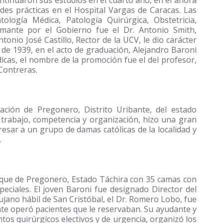
ntinuaron sus estudios en el cuarto año, en el ahora
ades prácticas en el Hospital Vargas de Caracas. Las
ología Médica, Patología Quirúrgica, Obstetricia,
irmante por el Gobierno fue el Dr. Antonio Smith,
tonio José Castillo, Rector de la UCV, le dio carácter
e de 1939, en el acto de graduación, Alejandro Baroni
dicas, el nombre de la promoción fue el del profesor,
 Contreras.
ción de Pregonero, Distrito Uribante, del estado
 trabajo, competencia y organización, hizo una gran
eresar a un grupo de damas católicas de la localidad y
.
Roque de Pregonero, Estado Táchira con 35 camas con
peciales. El joven Baroni fue designado Director del
rujano hábil de San Cristóbal, el Dr. Romero Lobo, fue
nte operó pacientes que le reservaban. Su ayudante y
ntos quirúrgicos electivos y de urgencia, organizó los