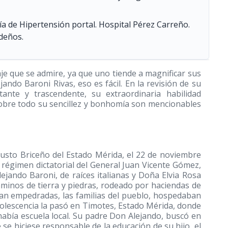
ía de Hipertensión portal. Hospital Pérez Carreño.
deños.
je que se admire, ya que uno tiende a magnificar sus
jando Baroni Rivas, eso es fácil. En la revisión de su
ante y trascendente, su extraordinaria habilidad
y sobre todo su sencillez y bonhomía son mencionables
Justo Briceño del Estado Mérida, el 22 de noviembre
 régimen dictatorial del General Juan Vicente Gómez,
ejando Baroni, de raíces italianas y Doña Elvia Rosa
minos de tierra y piedras, rodeado por haciendas de
 eran empedradas, las familias del pueblo, hospedaban
adolescencia la pasó en Timotes, Estado Mérida, donde
había escuela local. Su padre Don Alejando, buscó en
se hiciese responsable de la educación de su hijo, el