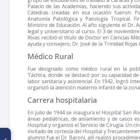
grupo de estudiantes se trasladó a Caracas y co
Palacio de las Academias, haciendo sus activid
Cátedras creadas en esa ocasión fueron: Pat
Anatomía Patológica y Patología Tropical. F
Ministro de Educación. Al año siguiente el Dr. An
legal y universitario al curso. El 3 de noviembr
Rivas recibió el titulo de Doctor en Ciencias Mé
ayuda y consejero, Dr. José de la Trinidad Rojas
Médico Rural
Fue designado como médico rural en la pobla
Táchira, donde se destacó por su capacidad de
labor sanitaria y asistencial. En 1942, logró int
organizó la atención materno infantil de la zona
Carrera hospitalaria
En julio de 1944 se inaugura el Hospital San 
áreas pediátricas, de aislamiento y de casos es
Hospital y organizó el Servicio de Cirugía. Un ci
invitado de cortesía del Hospital y frecuenteme
ARTÍCULO ANTERIOR
alumno fue el Dr. Baroni, allí realizó procedimie
Experimento de Tuskegee: