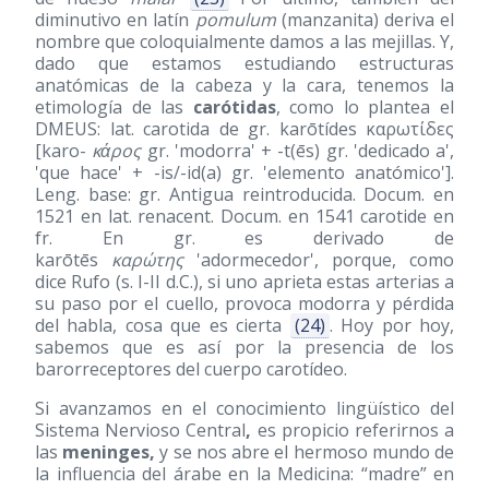
diminutivo en latín
pomulum
(manzanita) deriva el
nombre que coloquialmente damos a las mejillas. Y,
dado que estamos estudiando estructuras
anatómicas de la cabeza y la cara, tenemos la
etimología de las
carótidas
, como lo plantea el
DMEUS: lat. carotida de gr. karōtídes καρωτίδες
[karo-
κάρος
gr. 'modorra' + -t(ēs) gr. 'dedicado a',
'que hace' + -is/-id(a) gr. 'elemento anatómico'].
Leng. base: gr. Antigua reintroducida. Docum. en
1521 en lat. renacent. Docum. en 1541 carotide en
fr. En gr. es derivado de
karōtēs
καρώτης
'adormecedor', porque, como
dice Rufo (s. I-II d.C.), si uno aprieta estas arterias a
su paso por el cuello, provoca modorra y pérdida
del habla, cosa que es cierta
(24)
. Hoy por hoy,
sabemos que es así por la presencia de los
barorreceptores del cuerpo carotídeo.
Si avanzamos en el conocimiento lingüístico del
Sistema Nervioso Central
,
es propicio referirnos a
las
meninges,
y se nos abre el hermoso mundo de
la influencia del árabe en la Medicina: “madre” en