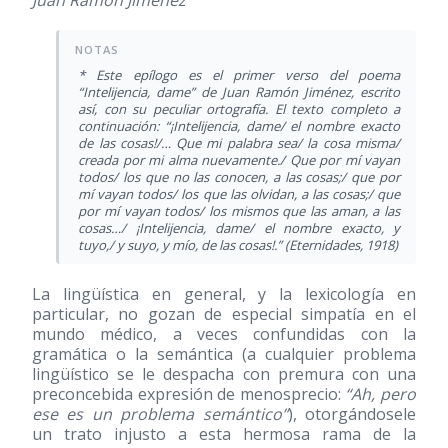
Juan Ramón Jiménez
* Este epílogo es el primer verso del poema
“Intelijencia, dame” de Juan Ramón Jiménez, escrito
así, con su peculiar ortografía. El texto completo a
continuación: “¡Intelijencia, dame/ el nombre exacto
de las cosas!/… Que mi palabra sea/ la cosa misma/
creada por mi alma nuevamente./ Que por mí vayan
todos/ los que no las conocen, a las cosas;/ que por
mí vayan todos/ los que las olvidan, a las cosas;/ que
por mí vayan todos/ los mismos que las aman, a las
cosas…/ ¡Intelijencia, dame/ el nombre exacto, y
tuyo,/ y suyo, y mío, de las cosas!.” (Eternidades, 1918)
La lingüística en general, y la lexicología en
particular, no gozan de especial simpatía en el
mundo médico, a veces confundidas con la
gramática o la semántica (a cualquier problema
lingüístico se le despacha con premura con una
preconcebida expresión de menosprecio:
“Ah, pero
ese es un problema semántico”
), otorgándosele
un trato injusto a esta hermosa rama de la