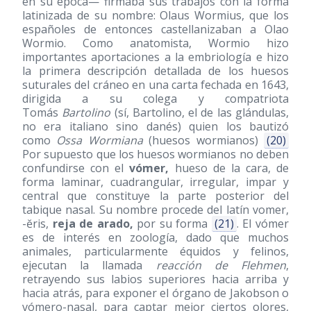
en su época— firmaba sus trabajos con la forma
latinizada de su nombre: Olaus Wormius, que los
españoles de entonces castellanizaban a Olao
Wormio. Como anatomista, Wormio hizo
importantes aportaciones a la embriología e hizo
la primera descripción detallada de los huesos
suturales del cráneo en una carta fechada en 1643,
dirigida a su colega y compatriota
Tomás
Bartolino
(sí, Bartolino, el de las glándulas,
no era italiano sino danés) quien los bautizó
como
Ossa Wormiana
(huesos wormianos)
(20)
Por supuesto que los huesos wormianos no deben
confundirse con el
vómer,
hueso de la cara, de
forma laminar, cuadrangular, irregular, impar y
central que constituye la parte posterior del
tabique nasal. Su nombre procede del latín vomer,
-ĕris,
reja de arado,
por su forma
(21)
. El vómer
es de interés en zoología, dado que muchos
animales, particularmente équidos y felinos,
ejecutan la llamada
reacción de Flehmen
,
retrayendo sus labios superiores hacia arriba y
hacia atrás, para exponer el órgano de Jakobson o
vómero-nasal, para captar mejor ciertos olores,