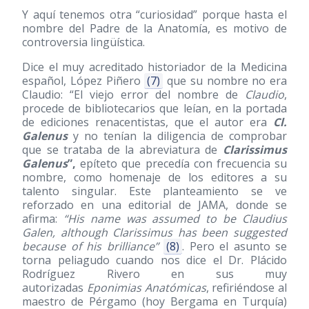
Y aquí tenemos otra “curiosidad” porque hasta el
nombre del Padre de la Anatomía, es motivo de
controversia lingüística.
Dice el muy acreditado historiador de la Medicina
español, López Piñero
(7)
que su nombre no era
Claudio: “El viejo error del nombre de
Claudio
,
procede de bibliotecarios que leían, en la portada
de ediciones renacentistas, que el autor era
Cl.
Galenus
y no tenían la diligencia de comprobar
que se trataba de la abreviatura de
Clarissimus
Galenus
”,
epíteto que precedía con frecuencia su
nombre, como homenaje de los editores a su
talento singular. Este planteamiento se ve
reforzado en una editorial de JAMA, donde se
afirma:
“His name was assumed to be Claudius
Galen, although Clarissimus has been suggested
because of his brilliance”
(8)
. Pero el asunto se
torna peliagudo cuando nos dice el Dr. Plácido
Rodríguez Rivero en sus muy
autorizadas
Eponimias Anatómicas
, refiriéndose al
maestro de Pérgamo (hoy Bergama en Turquía)