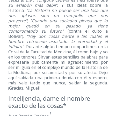
veces al día”
.
“Ninguna cadena es más fuerte que
su eslabón más débil”
. Y sus ideas sobre la
Historia:
“La Historia no puede ser una losa que
nos aplaste, sino un trampolín que nos
proyecte”
;
“Cuando una sociedad piensa que lo
mejor quedó en su pasado, ya tiene
comprometido su futuro”
(contra el culto a
Bolívar).
“Hay dos cosas frente a las cuales el
hombre retrocede asustado: la eternidad y el
infinito”
. Durante algún tiempo compartimos en la
Coral de la Facultad de Medicina, él como bajo y yo
en los tenores. Sirvan estas sencillas palabras para
expresarle públicamente mi agradecimiento por
ser mi guía en el complejo mundo de la Historia de
la Medicina, por su amistad y por su afecto. Dejo
aquí saldada una primera deuda con él y espero,
más vale tarde que nunca, saldar la segunda.
¡Gracias, Miguel!
Intelijencia, dame el nombre
exacto de las cosas*
1