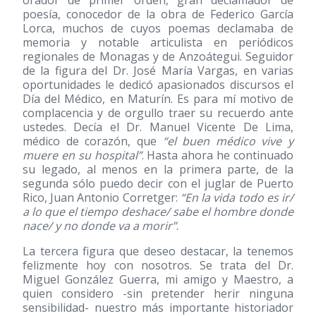
orador de primer orden, gran declamador de
poesía, conocedor de la obra de Federico García
Lorca, muchos de cuyos poemas declamaba de
memoria y notable articulista en periódicos
regionales de Monagas y de Anzoátegui. Seguidor
de la figura del Dr. José María Vargas, en varias
oportunidades le dedicó apasionados discursos el
Día del Médico, en Maturín. Es para mí motivo de
complacencia y de orgullo traer su recuerdo ante
ustedes. Decía el Dr. Manuel Vicente De Lima,
médico de corazón, que
“el buen médico vive y
muere en su hospital”
. Hasta ahora he continuado
su legado, al menos en la primera parte, de la
segunda sólo puedo decir con el juglar de Puerto
Rico, Juan Antonio Corretger:
“En la vida todo es ir/
a lo que el tiempo deshace/ sabe el hombre donde
nace/ y no donde va a morir”
.
La tercera figura que deseo destacar, la tenemos
felizmente hoy con nosotros. Se trata del Dr.
Miguel González Guerra, mi amigo y Maestro, a
quien considero -sin pretender herir ninguna
sensibilidad- nuestro más importante historiador