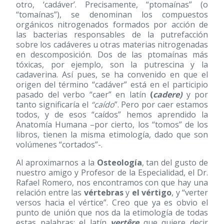
otro, ‘cadáver’. Precisamente, “ptomaínas” (o
“tomaínas”), se denominan los compuestos
orgánicos nitrogenados formados por acción de
las bacterias responsables de la putrefacción
sobre los cadáveres u otras materias nitrogenadas
en descomposición. Dos de las ptomaínas más
tóxicas, por ejemplo, son la putrescina y la
cadaverina. Así pues, se ha convenido en que el
origen del término “cadáver” está en el participio
pasado del verbo “caer” en latín
(
cadere)
y por
tanto significaría el
“caído
”. Pero por caer estamos
todos, y de esos “caídos” hemos aprendido la
Anatomía Humana –por cierto, los “tomos” de los
libros, tienen la misma etimología, dado que son
volúmenes “cortados”-.
Al aproximarnos a la
Osteología
, tan del gusto de
nuestro amigo y Profesor de la Especialidad, el Dr.
Rafael Romero, nos encontramos con que hay una
relación entre las
vértebras
y
el vértigo
, y “verter
versos hacia el vértice”. Creo que ya es obvio el
punto de unión que nos da la etimología de todas
estas palabras: el latín
vertêre
que quiere decir