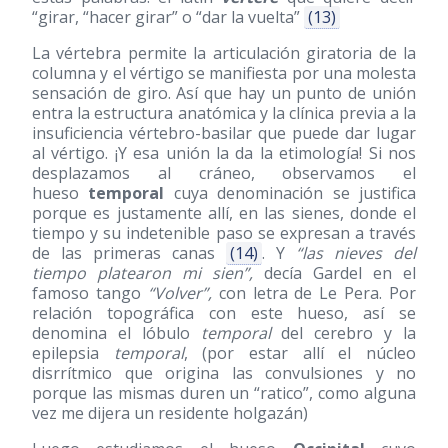
“girar, “hacer girar” o “dar la vuelta”
(13)
La vértebra permite la articulación giratoria de la
columna y el vértigo se manifiesta por una molesta
sensación de giro. Así que hay un punto de unión
entra la estructura anatómica y la clínica previa a la
insuficiencia vértebro-basilar que puede dar lugar
al vértigo. ¡Y esa unión la da la etimología! Si nos
desplazamos al cráneo, observamos el
hueso
temporal
cuya denominación se justifica
porque es justamente allí, en las sienes, donde el
tiempo y su indetenible paso se expresan a través
de las primeras canas
(14)
. Y
“las nieves del
tiempo platearon mi sien”,
decía Gardel en el
famoso tango
“Volver”,
con letra de Le Pera. Por
relación topográfica con este hueso, así se
denomina el lóbulo
temporal
del cerebro y la
epilepsia
temporal
, (por estar allí el núcleo
disrrítmico que origina las convulsiones y no
porque las mismas duren un “ratico”, como alguna
vez me dijera un residente holgazán)