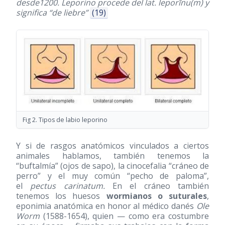
desde1200. Leporino procede del lat. leporīnu(m) y
significa “de liebre”
(19)
Fig 2. Tipos de labio leporino
Y si de rasgos anatómicos vinculados a ciertos
animales hablamos, también tenemos la
“buftalmía” (ojos de sapo), la cinocefalia “cráneo de
perro” y el muy común “pecho de paloma”,
el
pectus carinatum.
En el cráneo también
tenemos los huesos
wormianos o suturales
,
eponimia anatómica en honor al médico danés
Ole
Worm
(1588-1654)
, quien — como era costumbre