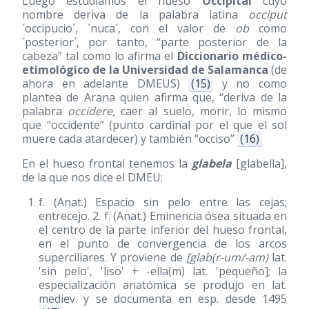
Luego estudiamos el hueso
Occipital
cuyo
nombre deriva de la palabra latina
occiput
´occipucio´, ´nuca´, con el valor de
ob
como
´posterior´, por tanto, “parte posterior de la
cabeza” tal como lo afirma el
Diccionario médico-
etimológico de la Universidad de Salamanca
(de
ahora en adelante DMEUS)
(15)
y no como
plantea de Arana quien afirma que, “deriva de la
palabra
occidere,
caer al suelo, morir, lo mismo
que “occidente” (punto cardinal por el que el sol
muere cada atardecer) y también “occiso”
(16)
En el hueso frontal tenemos la
glabela
[glabella],
de la que nos dice el DMEU:
f. (Anat.) Espacio sin pelo entre las cejas;
entrecejo. 2. f. (Anat.) Eminencia ósea situada en
el centro de la parte inferior del hueso frontal,
en el punto de convergencia de los arcos
superciliares. Y proviene de
[glab(r-um/-am)
lat.
'sin pelo', 'liso' + -ella(m) lat. 'pequeño]; la
especialización anatómica se produjo en lat.
mediev. y se documenta en esp. desde 1495