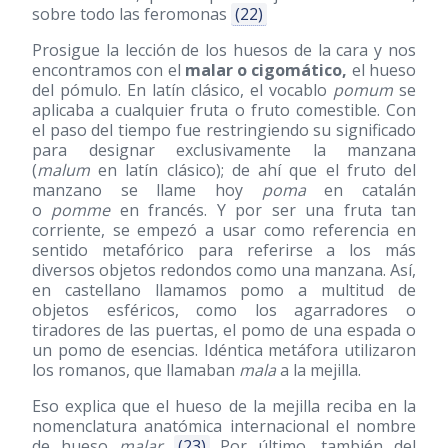
sobre todo las feromonas
(22)
Prosigue la lección de los huesos de la cara y nos
encontramos con el
malar o cigomático,
el hueso
del pómulo. En latín clásico, el vocablo
pomum
se
aplicaba a cualquier fruta o fruto comestible. Con
el paso del tiempo fue restringiendo su significado
para designar exclusivamente la manzana
(
malum
en latín clásico); de ahí que el fruto del
manzano se llame hoy
poma
en catalán
o
pomme
en francés. Y por ser una fruta tan
corriente, se empezó a usar como referencia en
sentido metafórico para referirse a los más
diversos objetos redondos como una manzana. Así,
en castellano llamamos pomo a multitud de
objetos esféricos, como los agarradores o
tiradores de las puertas, el pomo de una espada o
un pomo de esencias. Idéntica metáfora utilizaron
los romanos, que llamaban
mala
a la mejilla.
Eso explica que el hueso de la mejilla reciba en la
nomenclatura anatómica internacional el nombre
de hueso
malar
(23)
Por último, también del