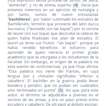
Esta expresión latina procede de
almus
, de
alere
,
“alimentar”, y no de anima, espíritu
(4)
. Decía que
estamos inmersos en un ejercicio de nostalgia y
por tanto, somos de nuevo entusiastas
“
bachilleres
”, por haber culminado los estudios de
Bachillerato, término que proviene del latín
bacca
laureatus
, (“laureado con las bayas”) por la corona
de laurel con sus bayas que decoraba la cabeza de
quien había finalizado ese plan de estudios. El
laurel ya tenía sus frutos -“las bayas”- porque ya
había rendido beneficios el esfuerzo para
aprender de quien merecía el primer grado
académico que se otorgaba a los estudiantes de la
facultad. Sin embargo, el origen de la palabra no
está exento de controversias, ya que Fisas afirma:
“Esta palabra nos viene del francés, en cuya
lengua
bas
y
chevalier
significaba ‘inferior a
caballero’. El bachiller en la guerra podía llevar
bandera y pendón, que no podían ser cuadrados
sino terminados en punta”
(5)
. Así que, para este
autor, el término se adjudicaba a jóvenes en el
servicio de las armas, y era un paso previo entre
escudero y caballero. De allí pasó al ámbito escolar,