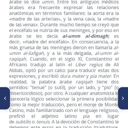
árabe se dice
umm.
Entre los antiguos médicos
árabes era frecuente expresar las relaciones
anatómicas en términos familiares: la aorta era la
«madre de las arterias», y la vena cava, la «madre
de las venas». Durante mucho tiempo se creyó que
el encéfalo se nutría de sus meninges, y por eso en
árabe se les decía
al-umm al-dimagh
;
es
decir, «madre del encéfalo». En consecuencia, a la
más gruesa de las meninges dieron en llamarla
al-
umm al-šafigah
, y a la más delgada,
al-umm al-
raqiqah.
Cuando, en el siglo XI, Constantino el
Africano tradujo al latín el
Liber regius
de Alí
Abbás, optó por un calco para traducir estas dos
expresiones, y escribió
dura mater
y
pia mater
. En
realidad, la palabra árabe
raqiqah
tiene dos
sentidos: “tenue” (o sutil), por un lado, y “pío” (o
misericordioso), por otro. A cualquier anatomista le
SIGUIENTE ARTÍCULO
ARTÍCULO ANTERIOR
Juicio Crítico al Trabajo de
parecería lógico seleccionar la primera posibilidad
Nuestro adiós a Francisco
incorporación del Dr. Miguel
Herrera: Reminiscencias
como la mejor traducción, pero el monje de Monte
Angel De Lima: “Algunas
Casino, más familiarizado con el lenguaje religioso,
curiosidades linguisticas en la
prefirió el adjetivo latino
pia
en lugar
Medicina”
de
subtilis
o
tenuis
. A la devoción de Constantino le
debemos este error en la traducción (traduttore,