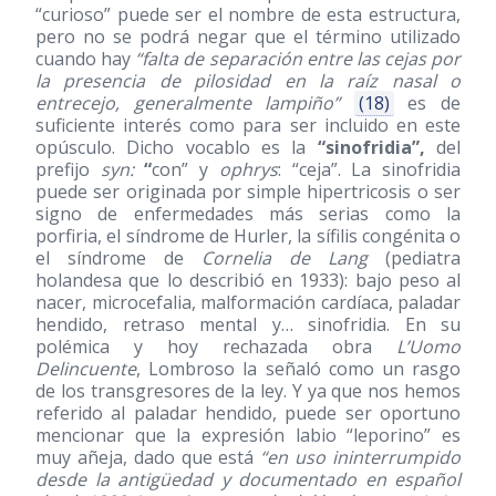
“curioso” puede ser el nombre de esta estructura,
pero no se podrá negar que el término utilizado
cuando hay
“falta de separación entre las cejas por
la presencia de pilosidad en la raíz nasal o
entrecejo, generalmente lampiño”
(18)
es de
suficiente interés como para ser incluido en este
opúsculo. Dicho vocablo es la
“sinofridia”,
del
prefijo
syn:
“
con” y
ophrys
: “ceja”. La sinofridia
puede ser originada por simple hipertricosis o ser
signo de enfermedades más serias como la
porfiria, el síndrome de Hurler, la sífilis congénita o
el síndrome de
Cornelia de Lang
(pediatra
holandesa que lo describió en 1933): bajo peso al
nacer, microcefalia, malformación cardíaca, paladar
hendido, retraso mental y… sinofridia. En su
polémica y hoy rechazada obra
L’Uomo
Delincuente
, Lombroso la señaló como un rasgo
de los transgresores de la ley. Y ya que nos hemos
referido al paladar hendido, puede ser oportuno
mencionar que la expresión labio “leporino” es
muy añeja, dado que está
“en uso ininterrumpido
desde la antigüedad y documentado en español