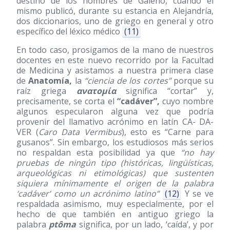
destino de los nombres de Galeno, cuando él
mismo publicó, durante su estancia en Alejandría,
dos diccionarios, uno de griego en general y otro
específico del léxico médico
(11)
En todo caso, prosigamos de la mano de nuestros
docentes en este nuevo recorrido por la Facultad
de Medicina y asistamos a nuestra primera clase
de
Anatomía,
la
“ciencia de los cortes”
porque su
raíz griega
ανατομία
significa “cortar” y,
precisamente, se corta el
“cadáver”,
cuyo nombre
algunos especularon alguna vez que podría
provenir del llamativo acrónimo en latín CA- DA-
VER (
Caro Data Vermibus
), esto es “Carne para
gusanos”. Sin embargo, los estudiosos más serios
no respaldan esta posibilidad ya que
“no hay
pruebas de ningún tipo (históricas, lingüísticas,
arqueológicas ni etimológicas) que sustenten
siquiera mínimamente el origen de la palabra
‘cadáver’ como un acrónimo latino”
(12)
Y se ve
respaldada asimismo, muy especialmente, por el
hecho de que también en antiguo griego la
palabra
ptôma
significa, por un lado, ‘caída’, y por