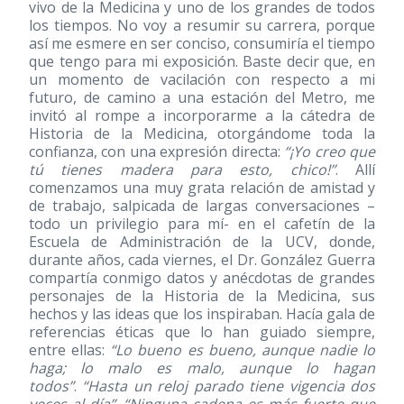
vivo de la Medicina y uno de los grandes de todos
los tiempos. No voy a resumir su carrera, porque
así me esmere en ser conciso, consumiría el tiempo
que tengo para mi exposición. Baste decir que, en
un momento de vacilación con respecto a mi
futuro, de camino a una estación del Metro, me
invitó al rompe a incorporarme a la cátedra de
Historia de la Medicina, otorgándome toda la
confianza, con una expresión directa:
“¡Yo creo que
tú tienes madera para esto, chico!”
. Allí
comenzamos una muy grata relación de amistad y
de trabajo, salpicada de largas conversaciones –
todo un privilegio para mí- en el cafetín de la
Escuela de Administración de la UCV, donde,
durante años, cada viernes, el Dr. González Guerra
compartía conmigo datos y anécdotas de grandes
personajes de la Historia de la Medicina, sus
hechos y las ideas que los inspiraban. Hacía gala de
referencias éticas que lo han guiado siempre,
entre ellas:
“Lo bueno es bueno, aunque nadie lo
haga; lo malo es malo, aunque lo hagan
todos”
.
“Hasta un reloj parado tiene vigencia dos