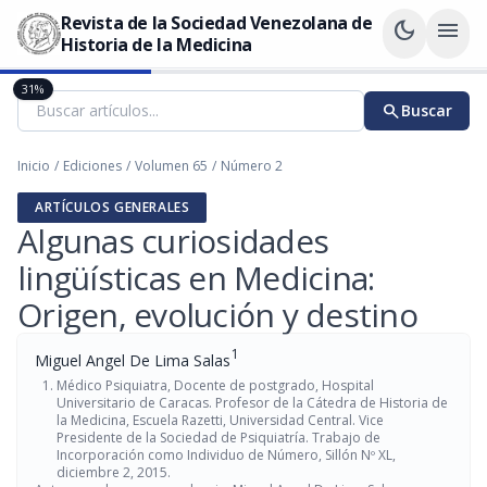
Revista de la Sociedad Venezolana de
dark_mode
menu
Historia de la Medicina
31%
search
Buscar
Inicio
/
Ediciones
/
Volumen 65
/
Número 2
ARTÍCULOS GENERALES
Algunas curiosidades
lingüísticas en Medicina:
Origen, evolución y destino
1
Miguel Angel De Lima Salas
Médico Psiquiatra, Docente de postgrado, Hospital
Universitario de Caracas. Profesor de la Cátedra de Historia de
la Medicina, Escuela Razetti, Universidad Central. Vice
Presidente de la Sociedad de Psiquiatría. Trabajo de
Incorporación como Individuo de Número, Sillón Nº XL,
diciembre 2, 2015.