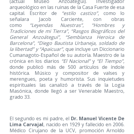
(actual Museo Anzoátegui). Investigador
arqueológico en las ruinas de la Casa Fuerte de esa
capital. Escritor de
“estilo castizo”
, como lo
señalara Jacob Carciente, con obras
como
“Leyendas Nuestras”
,
“Hombres y
Tradiciones de mi Tierra”
,
“Rasgos Biográficos del
General Anzoátegui”
,
“Semblanza Heroica de
Barcelona”
,
“Diego Bautista Urbaneja, soldado de
la libertad” y “Apaicuar”
, que incluye un Diccionario
Cumanagoto-Español de su autoría. Maestro de la
crónica en los diarios
“El Nacional”
y
“El Tiempo”
,
donde publicó más de 500 artículos de índole
histórica. Músico y compositor de valses y
merengues, poeta y humorista. Sus inquietudes
espirituales las canalizó a través de la Logia
Masónica, donde llegó a ser Venerable Maestro,
grado 33.
El segundo es mi padre, el
Dr. Manuel Vicente De
Lima Carvajal
, nacido en 1929 y fallecido en 2006.
Médico Cirujano de la UCV, promoción Arnoldo