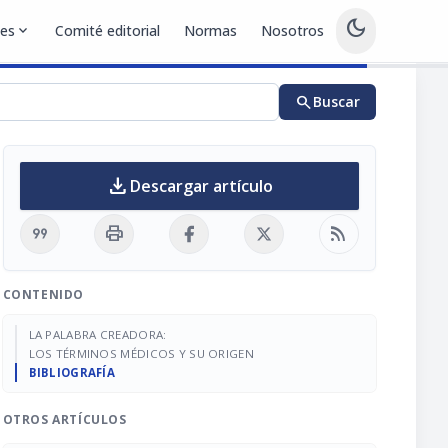
dark_mode
nes
expand_more
Comité editorial
Normas
Nosotros
search
Buscar
download
Descargar artículo
format_quote
print
rss_feed
CONTENIDO
LA PALABRA CREADORA:
LOS TÉRMINOS MÉDICOS Y SU ORIGEN
BIBLIOGRAFÍA
OTROS ARTÍCULOS