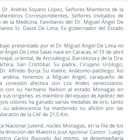
HM, Dr. Andrés Soyano López, Señores Miembros de la
 Miembros Correspondientes, Señores Invitados de
 de la Medicina, Familiares del Dr. Miguel Ángel De
rmanos Sr. David De Lima, Ex gobernador del Estado
trabajo presentado por el Dr. Miguel Ángel De Lima mi
l Ángel De Lima Salas nace en Caracas, el 19 de abril
vajal, oriental, de Anzoátegui, Barcelona y de la Dra.
áchira, San Cristóbal. Su padre, Cirujano Urólogo,
 Dr. Alfredo Borja. Su madre, Anátomo-patólogo. Así
a andina, tenemos a Miguel Ángel, caraqueño de
ha conexión afectiva con Los Andes venezolanos.
junto con su hermano Nelson al estado Monagas en
a sus orígenes, es miembro del equipo de Ajedrez del
yos colores ha ganado varias medallas de oro, tanto
 su adolescencia ha mantenido su afición por las
Maratón de la CAF de 21,5 Km.
a Nacional Juvenil, núcleo Monagas, en la fila de los
 la dirección del Maestro
José Apolinar Cantor.
Luego
aestro
Carlos Riazuelo.
Así mismo, se desempeñaría