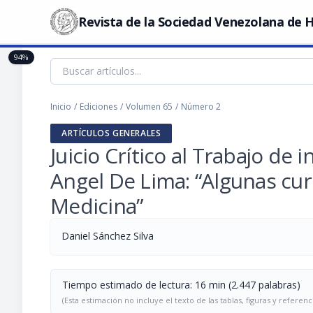
Revista de la Sociedad Venezolana de H
94%
Inicio
/
Ediciones
/
Volumen 65
/
Número 2
ARTÍCULOS GENERALES
Juicio Crítico al Trabajo de 
Angel De Lima: “Algunas curi
Medicina”
Daniel Sánchez Silva
Tiempo estimado de lectura: 16 min (2.447 palabras)
(Esta estimación no incluye el texto de las tablas, figuras y referenc