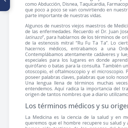
como Abducción, Disnea, Taquicardia, Farmacopea
lingüísticas en Medicina:
Origen, evolución y destino
que poco a poco se van convirtiendo en nuestra
parte importante de nuestras vidas.
Algunos de nuestros viejos maestros de Medic
de las enfermedades. Recuerdo el Dr. Juan José
latinazo
”, para hablarnos de los términos de o
de la estenosis mitral “Ru Fu Ta Ta”. Lo cie
hacernos médicos, entrabamos a una Orden 
Contemplábamos atentamente cadáveres y lueg
especiales para los lugares en donde apren
quirófano o batas para la consulta. También un
otoscopio, el oftalmoscopio y el microscopio
poseer palabras claves, palabras que solo noso
Una lengua llena de términos muchas veces 
entendemos. Aquí radica la importancia del t
origen de tantos nombres que a diario utilizamo
Los términos médicos y su orige
La Medicina es la ciencia de la salud y en 
queremos que el hombre recupere su salud y a