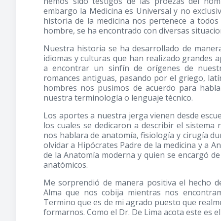
hemos sido testigos de las proezas del hom
embargo la Medicina es Universal y no exclusiva
historia de la medicina nos pertenece a todos 
hombre, se ha encontrado con diversas situacio
Nuestra historia se ha desarrollado de manera
idiomas y culturas que han realizado grandes a
a encontrar un sinfín de orígenes de nuest
romances antiguas, pasando por el griego, latí
hombres nos pusimos de acuerdo para habla
nuestra terminología o lenguaje técnico.
Los aportes a nuestra jerga vienen desde escuel
los cuales se dedicaron a describir el sistema
nos hablara de anatomía, fisiología y cirugía
olvidar a Hipócrates Padre de la medicina y a A
de la Anatomía moderna y quien se encargó de
anatómicos.
Me sorprendió de manera positiva el hecho d
Alma que nos cobija mientras nos encontramo
Termino que es de mi agrado puesto que realme
formarnos. Como el Dr. De Lima acota este es el 