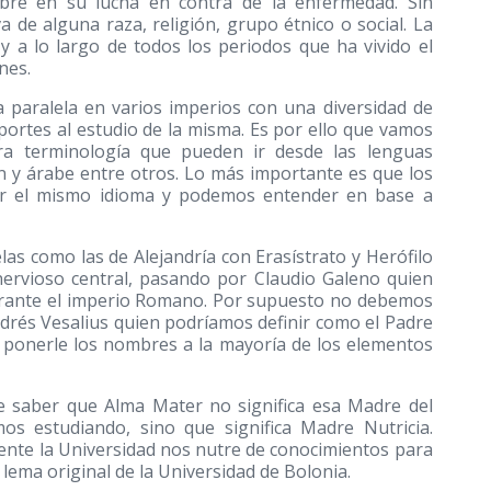
bre en su lucha en contra de la enfermedad. Sin
 de alguna raza, religión, grupo étnico o social. La
y a lo largo de todos los periodos que ha vivido el
nes.
 paralela en varios imperios con una diversidad de
portes al estudio de la misma. Es por ello que vamos
ra terminología que pueden ir desde las lenguas
n y árabe entre otros. Lo más importante es que los
r el mismo idioma y podemos entender en base a
as como las de Alejandría con Erasístrato y Herófilo
 nervioso central, pasando por Claudio Galeno quien
 durante el imperio Romano. Por supuesto no debemos
ndrés Vesalius quien podríamos definir como el Padre
 ponerle los nombres a la mayoría de los elementos
e saber que Alma Mater no significa esa Madre del
s estudiando, sino que significa Madre Nutricia.
nte la Universidad nos nutre de conocimientos para
lema original de la Universidad de Bolonia.