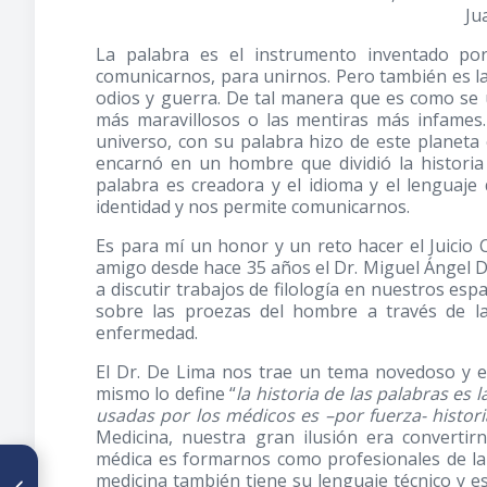
Ju
La palabra es el instrumento inventado po
comunicarnos, para unirnos. Pero también es la 
odios y guerra. De tal manera que es como se 
más maravillosos o las mentiras más infames.
universo, con su palabra hizo de este planeta 
encarnó en un hombre que dividió la historia
palabra es creadora y el idioma y el lengua
identidad y nos permite comunicarnos.
Es para mí un honor y un reto hacer el Juicio C
amigo desde hace 35 años el Dr. Miguel Ángel
a discutir trabajos de filología en nuestros es
sobre las proezas del hombre a través de la
enfermedad.
El Dr. De Lima nos trae un tema novedoso y e
mismo lo define “
la historia de las palabras es la
usadas por los médicos es –por fuerza- histori
Medicina, nuestra gran ilusión era convertir
médica es formarnos como profesionales de la 
ARTÍCULO ANTERIOR
medicina también tiene su lenguaje técnico y 
Algunas curiosidades