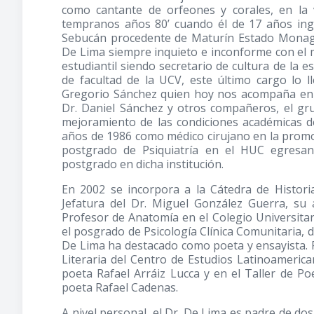
como cantante de orfeones y corales, en la 
tempranos años 80’ cuando él de 17 años ing
Sebucán procedente de Maturín Estado Monagas
De Lima siempre inquieto e inconforme con el 
estudiantil siendo secretario de cultura de la e
de facultad de la UCV, este último cargo lo 
Gregorio Sánchez quien hoy nos acompaña en es
Dr. Daniel Sánchez y otros compañeros, el g
mejoramiento de las condiciones académicas de
años de 1986 como médico cirujano en la promoc
postgrado de Psiquiatría en el HUC egresa
postgrado en dicha institución.
En 2002 se incorpora a la Cátedra de Historia
Jefatura del Dr. Miguel González Guerra, s
Profesor de Anatomía en el Colegio Universita
el posgrado de Psicología Clínica Comunitaria, d
De Lima ha destacado como poeta y ensayista. P
Literaria del Centro de Estudios Latinoameric
poeta Rafael Arráiz Lucca y en el Taller de Poe
poeta Rafael Cadenas.
A nivel personal, el Dr. De Lima es padre de dos