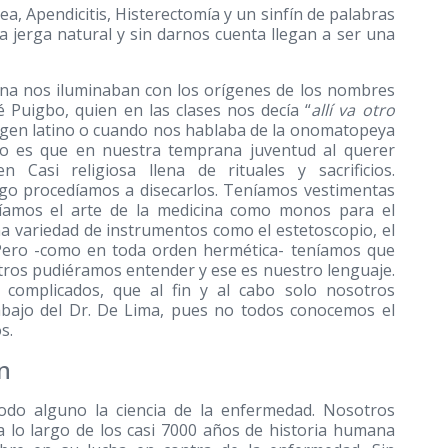
, Apendicitis, Histerectomía y un sinfín de palabras
 jerga natural y sin darnos cuenta llegan a ser una
ina nos iluminaban con los orígenes de los nombres
 Puigbo, quien en las clases nos decía “
allí va otro
rigen latino o cuando nos hablaba de la onomatopeya
rto es que en nuestra temprana juventud al querer
Casi religiosa llena de rituales y sacrificios.
o procedíamos a disecarlos. Teníamos vestimentas
díamos el arte de la medicina como monos para el
a variedad de instrumentos como el estetoscopio, el
. Pero -como en toda orden hermética- teníamos que
tros pudiéramos entender y ese es nuestro lenguaje.
complicados, que al fin y al cabo solo nosotros
rabajo del Dr. De Lima, pues no todos conocemos el
s.
n
modo alguno la ciencia de la enfermedad. Nosotros
 lo largo de los casi 7000 años de historia humana