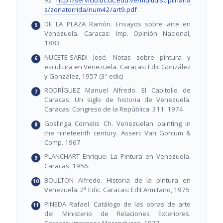
92
http://servicio.bc.uc.edu.ve/multidisciplinaria
s/zonatorrida/num42/art9.pdf
DE LA PLAZA Ramón. Ensayos sobre arte en
Venezuela. Caracas: Imp. Opinión Nacional,
1883
NUCETE-SARDI José. Notas sobre pintura y
escultura en Venezuela. Caracas: Edic González
y González, 1957 (3ª edic)
RODRÍGUEZ Manuel Alfredo. El Capitolio de
Caracas. Un siglo de historia de Venezuela.
Caracas: Congreso de la República: 311. 1974.
Goslinga Cornelis Ch. Venezuelan painting in
the nineteenth century. Assen: Van Gorcum &
Comp. 1967
PLANCHART Enrique: La Pintura en Venezuela.
Caracas, 1956.
BOULTON Alfredo. Historia de la pintura en
Venezuela. 2ª Edic. Caracas: Edit Armitano, 1975
PINEDA Rafael. Catálogo de las obras de arte
del Ministerio de Relaciones Exteriores.
Caracas: Impresos Moranduzzo, 1977.