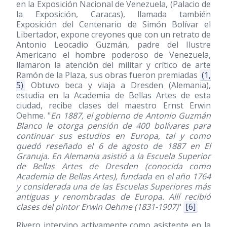
en la Exposición Nacional de Venezuela, (Palacio de
la Exposición, Caracas), llamada también
Exposición del Centenario de Simón Bolívar el
Libertador, expone creyones que con un retrato de
Antonio Leocadio Guzmán, padre del Ilustre
Americano el hombre poderoso de Venezuela,
llamaron la atención del militar y crítico de arte
Ramón de la Plaza, sus obras fueron premiadas
(1,
5)
Obtuvo beca y viaja a Dresden (Alemania),
estudia en la Academia de Bellas Artes de esta
ciudad, recibe clases del maestro Ernst Erwin
Oehme. "
En 1887, el gobierno de Antonio Guzmán
Blanco le otorga pensión de 400 bolívares para
continuar sus estudios en Europa, tal y como
quedó reseñado el 6 de agosto de 1887 en El
Granuja. En Alemania asistió a la Escuela Superior
de Bellas Artes de Dresden (conocida como
Academia de Bellas Artes), fundada en el año 1764
y considerada una de las Escuelas Superiores más
antiguas y renombradas de Europa. Allí recibió
clases del pintor Erwin Oehme
(1831-1907)
"
[6]
Rivero intervino activamente como asistente en la