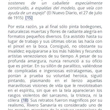
sostenes de un caballete especialmente
construido, a espaldas del modelo, que veía con
ayuda de un espejo
" (El Nuevo Diario, el 27 de julio
de 1915)
[15]
Por esta razón, ya al final sólo pinta bodegones,
naturalezas muertas y flores de radiante alegría en
formatos pequeños diversos. Era asistido hasta su
lugar de trabajo y sus últimas obras las hacía con
el pincel en la boca. Consiguió, no obstante su
invalidez; equipararse a los más hábiles y fecundos
artistas venezolanos de su tiempo. A pesar de su
profunda amargura, nunca renunció a su oficio
que es pintar. En su sillón de paralítico, valiéndose
de complicadas e ingeniosas estratagemas, que
ponían a prueba su voluntad heroica, siguió
pintando, plasmando en el lienzo aquellas
maravillosas visiones de vida que le revoloteaban
en el espíritu, sin que en la tela aparecieran los
rasgos violentos del sarcasmo, la tristeza, ni la
cólera
(18)
Sus retratos fueron magníficos por su
realismo, Rivero Sanavria es considerado uno de
los grandes maestros de la pintura venezolana de