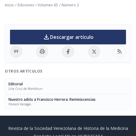
Inicio
/
Ediciones
/
Volumen 65
/
Número 2
download
Descargar artículo
format_quote
print
rss_feed
OTROS ARTÍCULOS
Editorial
Lilia Cruz de Montbrun
Nuestro adiós a Francisco Herrera: Reminiscencias
Horacio Vanegas
Revista de la Sociedad Venezolana de Historia de la Medicina