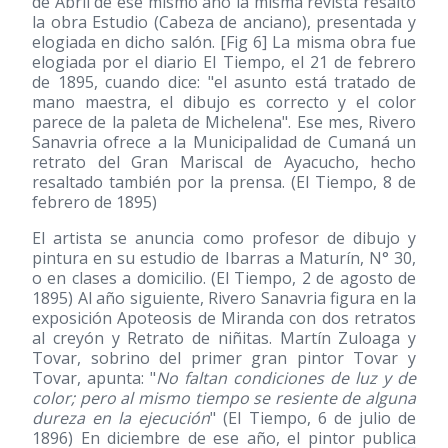
de Abril de ese mismo año la misma revista resaltó
la obra Estudio (Cabeza de anciano), presentada y
elogiada en dicho salón. [Fig 6] La misma obra fue
elogiada por el diario El Tiempo, el 21 de febrero
de 1895, cuando dice: "el asunto está tratado de
mano maestra, el dibujo es correcto y el color
parece de la paleta de Michelena". Ese mes, Rivero
Sanavria ofrece a la Municipalidad de Cumaná un
retrato del Gran Mariscal de Ayacucho, hecho
resaltado también por la prensa. (El Tiempo, 8 de
febrero de 1895)
El artista se anuncia como profesor de dibujo y
pintura en su estudio de Ibarras a Maturín, N° 30,
o en clases a domicilio. (El Tiempo, 2 de agosto de
1895) Al año siguiente, Rivero Sanavria figura en la
exposición Apoteosis de Miranda con dos retratos
al creyón y Retrato de niñitas. Martín Zuloaga y
Tovar, sobrino del primer gran pintor Tovar y
Tovar, apunta: "
No faltan condiciones de luz y de
color; pero al mismo tiempo se resiente de alguna
dureza en la ejecución
" (El Tiempo, 6 de julio de
1896) En diciembre de ese año, el pintor publica