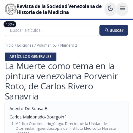
Revista de la Sociedad Venezolana de
dark_mode
menu
Historia de la Medicina
100%
search
Buscar
Inicio
/
Ediciones
/
Volumen 65
/
Número 2
ARTÍCULOS GENERALES
La Muerte como tema en la
pintura venezolana Porvenir
Roto, de Carlos Rivero
Sanavria
1
Aderito De Sousa F.
2
Carlos Maldonado-Bourgoin
Médico Otorrinolaringólogo. Director de la Unidad de
Otorrinolaringoendoscopia del Instituto Médico La Floresta.