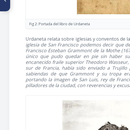
José María Vargas como Juez
de Hecho en Venezuela, 1826
Fig 2: Portada del libro de Urdaneta
Urdaneta relata sobre iglesias y conventos de la 
iglesia de San Francisco podemos decir que desp
Francisco Esteban Grammont de la Mothe
(16
único que pudo quedar en pie sin haber suf
encanecido fraile superior Theodoro Wasseur, e
sur de Francia, había sido enviado a Trujill
sabiendas de que Grammont y su tropa eran
portando la imagen de San Luis, rey de Franci
pilladores de la ciudad, con reverencias y excus