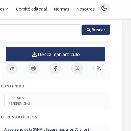
dark_mode
nes
expand_more
Comité editorial
Normas
Nosotros
search
Buscar
download
Descargar artículo
format_quote
print
rss_feed
CONTENIDO
RESUMEN
REFERENCIAS
OTROS ARTÍCULOS
Aniversario de la SVHM. ¿llegaremos a los 75 años?