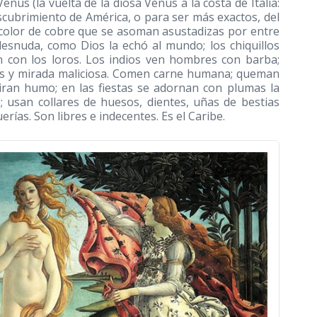
enus (la vuelta de la diosa Venus a la costa de Italia:
escubrimiento de América, o para ser más exactos, del
 color de cobre que se asoman asustadizas por entre
esnuda, como Dios la echó al mundo; los chiquillos
n con los loros. Los indios ven hombres con barba;
gros y mirada maliciosa. Comen carne humana; queman
piran humo; en las fiestas se adornan con plumas la
; usan collares de huesos, dientes, uñas de bestias
rías. Son libres e indecentes. Es el Caribe.