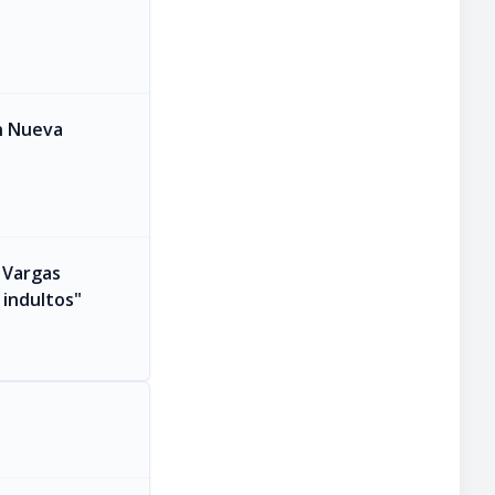
on Nueva
a Vargas
 indultos"