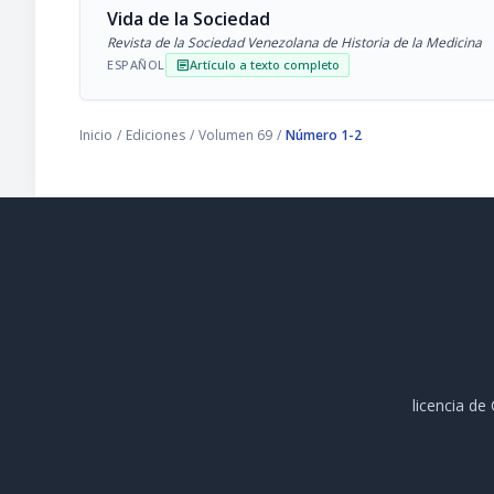
Vida de la Sociedad
Revista de la Sociedad Venezolana de Historia de la Medicina
ESPAÑOL
Artículo a texto completo
article
Inicio
/
Ediciones
/
Volumen 69
/
Número 1-2
licencia d