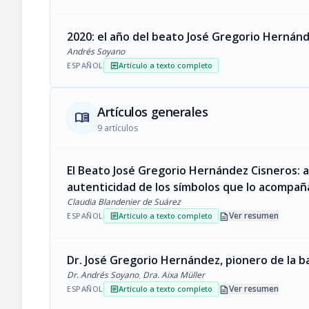
2020: el año del beato José Gregorio Hernán
Andrés Soyano
ESPAÑOL
Artículo a texto completo
article
Artículos generales
menu_book
9 artículos
El Beato José Gregorio Hernández Cisneros: a
autenticidad de los símbolos que lo acompañ
Claudia Blandenier de Suárez
description
Ver resumen
ESPAÑOL
Artículo a texto completo
article
Dr. José Gregorio Hernández, pionero de la b
Dr. Andrés Soyano
,
Dra. Aixa Müller
description
Ver resumen
ESPAÑOL
Artículo a texto completo
article