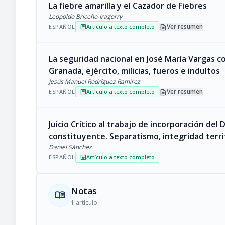
La fiebre amarilla y el Cazador de Fiebres
Leopoldo Briceño-Iragorry
description
Ver resumen
ESPAÑOL
Artículo a texto completo
article
La seguridad nacional en José María Vargas c
Granada, ejército, milicias, fueros e indultos
Jesús Manuel Rodríguez Ramírez
description
Ver resumen
ESPAÑOL
Artículo a texto completo
article
Juicio Crítico al trabajo de incorporación del
constituyente. Separatismo, integridad territ
Daniel Sánchez
ESPAÑOL
Artículo a texto completo
article
Notas
menu_book
1 artículo