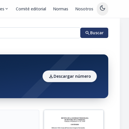
dark_mode
nes
expand_more
Comité editorial
Normas
Nosotros
search
Buscar
download
Descargar número