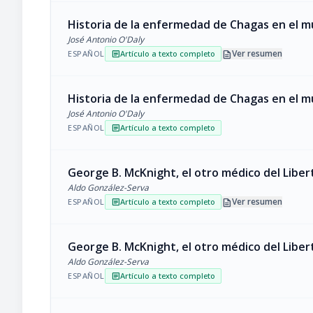
Historia de la enfermedad de Chagas en el 
José Antonio O'Daly
description
Ver resumen
ESPAÑOL
Artículo a texto completo
article
Historia de la enfermedad de Chagas en el 
José Antonio O'Daly
ESPAÑOL
Artículo a texto completo
article
George B. McKnight, el otro médico del Liber
Aldo González-Serva
description
Ver resumen
ESPAÑOL
Artículo a texto completo
article
George B. McKnight, el otro médico del Liber
Aldo González-Serva
ESPAÑOL
Artículo a texto completo
article