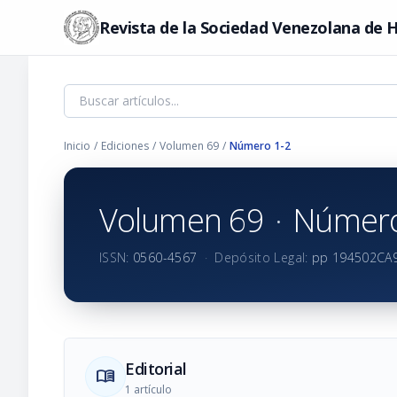
Revista de la Sociedad Venezolana de H
Inicio
/
Ediciones
/
Volumen 69
/
Número 1-2
Volumen 69
·
Número
ISSN:
0560-4567
·
Depósito Legal:
pp 194502CA
Editorial
menu_book
1 artículo