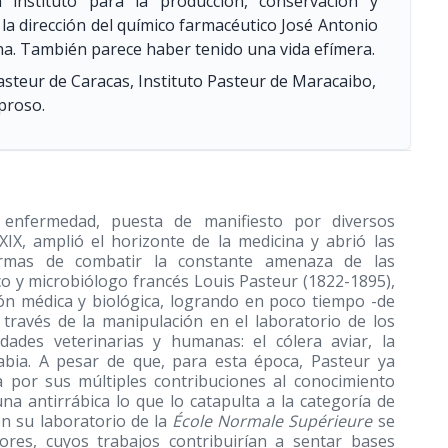
n instituto para la producción, conservación y
 la dirección del químico farmacéutico José Antonio
una. También parece haber tenido una vida efímera.
Pasteur de Caracas, Instituto Pasteur de Maracaibo,
eproso.
a enfermedad, puesta de manifiesto por diversos
XIX, amplió el horizonte de la medicina y abrió las
rmas de combatir la constante amenaza de las
ico y microbiólogo francés Louis Pasteur
(1822-1895)
,
ión médica y biológica, logrando en poco tiempo -de
través de la manipulación en el laboratorio de los
ades veterinarias y humanas: el cólera aviar, la
 rabia. A pesar de que, para esta época, Pasteur ya
 por sus múltiples contribuciones al conocimiento
na antirrábica lo que lo catapulta a la categoría de
en su laboratorio de la
École Normale Supérieure
se
ores, cuyos trabajos contribuirían a sentar bases