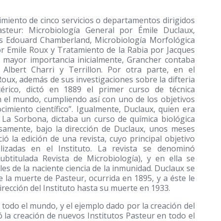
ecimiento de cinco servicios o departamentos dirigidos
steur: Microbiología General por Émile Duclaux,
les Edouard Chamberland, Microbiología Morfológica
or Emile Roux y Tratamiento de la Rabia por Jacques
de mayor importancia inicialmente, Grancher contaba
Albert Charri y Terrillon. Por otra parte, en el
oux, además de sus investigaciones sobre la difteria
térico, dictó en 1889 el primer curso de técnica
n el mundo, cumpliendo así con uno de los objetivos
ocimiento científico”. Igualmente, Duclaux, quien era
e La Sorbona, dictaba un curso de química biológica
isamente, bajo la dirección de Duclaux, unos meses
ició la edición de una revista, cuyo principal objetivo
alizadas en el Instituto. La revista se denominó
ubtitulada Revista de Microbiología), y en ella se
s de la naciente ciencia de la inmunidad. Duclaux se
de la muerte de Pasteur, ocurrida en 1895, y a éste le
irección del Instituto hasta su muerte en 1933.
todo el mundo, y el ejemplo dado por la creación del
tó la creación de nuevos Institutos Pasteur en todo el