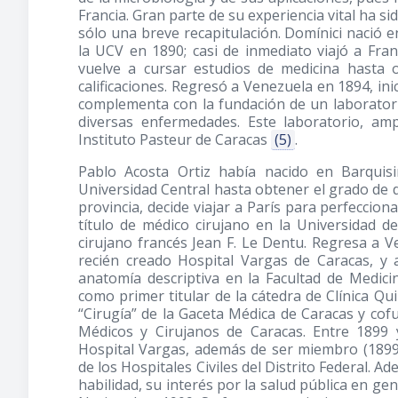
Francia. Gran parte de su experiencia vital ha si
sólo una breve recapitulación. Domínici nació 
la UCV en 1890; casi de inmediato viajó a Fran
vuelve a cursar estudios de medicina hasta o
calificaciones. Regresó a Venezuela en 1894, inic
complementa con la fundación de un laboratori
diversas enfermedades. Este laboratorio, amp
Instituto Pasteur de Caracas
(5)
.
Pablo Acosta Ortiz había nacido en Barquis
Universidad Central hasta obtener el grado de 
provincia, decide viajar a París para perfeccio
título de médico cirujano en la Universidad 
cirujano francés Jean F. Le Dentu. Regresa a Ve
recién creado Hospital Vargas de Caracas, 
anatomía descriptiva en la Facultad de Medici
como primer titular de la cátedra de Clínica Qui
“Cirugía” de la Gaceta Médica de Caracas y co
Médicos y Cirujanos de Caracas. Entre 1899 
Hospital Vargas, además de ser miembro
(1899
de los Hospitales Civiles del Distrito Federal. 
habilidad, su interés por la salud pública en gen