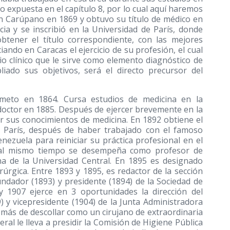
do expuesta en el capítulo 8, por lo cual aquí haremos
en Carúpano en 1869 y obtuvo su título de médico en
cia y se inscribió en la Universidad de París, donde
btener el título correspondiente, con las mejores
iando en Caracas el ejercicio de su profesión, el cual
o clínico que le sirve como elemento diagnóstico de
liado sus objetivos, será el directo precursor del
imeto en 1864. Cursa estudios de medicina en la
doctor en 1885. Después de ejercer brevemente en la
nar sus conocimientos de medicina. En 1892 obtiene el
de París, después de haber trabajado con el famoso
nezuela para reiniciar su práctica profesional en el
y al mismo tiempo se desempeña como profesor de
na de la Universidad Central. En 1895 es designado
rúrgica. Entre 1893 y 1895, es redactor de la sección
fundador
(1893)
y presidente
(1894)
de la Sociedad de
y 1907 ejerce en 3 oportunidades la dirección del
)
y vicepresidente
(1904)
de la Junta Administradora
Además de descollar como un cirujano de extraordinaria
eral le lleva a presidir la Comisión de Higiene Pública