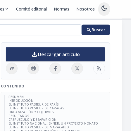
dark_mode
nes
expand_more
Comité editorial
Normas
Nosotros
search
Buscar
download
Descargar artículo
format_quote
print
rss_feed
CONTENIDO
RESUMEN
INTRODUCCIÓN
EL INSTITUTO PASTEUR DE PARÍS
EL INSTITUTO PASTEUR DE CARACAS
ORGANIZACIÓN Y OBJETIVOS
RESULTADOS
CREPÚSCULO Y DESAPARICIÓN
EL INSTITUTO NACIONAL JENNER: UN PROYECTO NONATO
EL INSTITUTO PASTEUR DE MARACAIBO