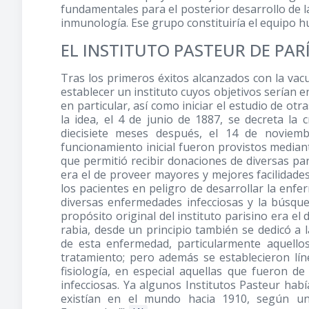
fundamentales para el posterior desarrollo de la 
inmunología. Ese grupo constituiría el equipo hu
EL INSTITUTO PASTEUR DE PAR
Tras los primeros éxitos alcanzados con la vacu
establecer un instituto cuyos objetivos serían 
en particular, así como iniciar el estudio de o
la idea, el 4 de junio de 1887, se decreta la 
diecisiete meses después, el 14 de noviem
funcionamiento inicial fueron provistos median
que permitió recibir donaciones de diversas p
era el de proveer mayores y mejores facilidades
los pacientes en peligro de desarrollar la enf
diversas enfermedades infecciosas y la búsqu
propósito original del instituto parisino era el
rabia, desde un principio también se dedicó a 
de esta enfermedad, particularmente aquello
tratamiento; pero además se establecieron lín
fisiología, en especial aquellas que fueron d
infecciosas. Ya algunos Institutos Pasteur hab
existían en el mundo hacia 1910, según un