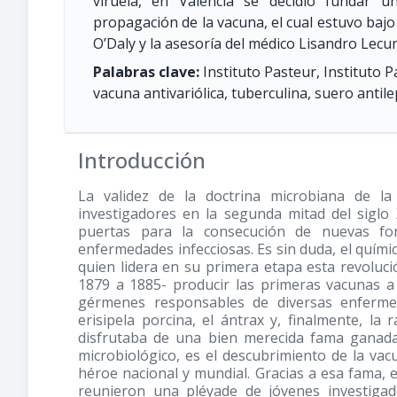
viruela, en Valencia se decidió fundar u
propagación de la vacuna, el cual estuvo bajo
O’Daly y la asesoría del médico Lisandro Lec
Palabras clave:
Instituto Pasteur, Instituto 
vacuna antivariólica, tuberculina, suero antil
Introducción
La validez de la doctrina microbiana de l
investigadores en la segunda mitad del siglo 
puertas para la consecución de nuevas fo
enfermedades infecciosas. Es sin duda, el quím
quien lidera en su primera etapa esta revoluc
1879 a 1885- producir las primeras vacunas a 
gérmenes responsables de diversas enfermed
erisipela porcina, el ántrax y, finalmente, la
disfrutaba de una bien merecida fama ganada
microbiológico, es el descubrimiento de la vacu
héroe nacional y mundial. Gracias a esa fama, 
reunieron una pléyade de jóvenes investigad