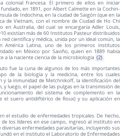
a colonial francesa. El primero de ellos en iniciar
 fundado, en 1891, por Albert Calmette en la Cochin-
nsula de Indochina, en la ciudad de Saigón (que en la
lica de Vietnam, con el nombre de Ciudad de Ho Chi
 en Australia, del cual se encargaría Adler Louis,
10 existían más de 60 Institutos Pasteur distribuidos
red científica y médica, unida por un ideal común, la
En América Latina, uno de los primeros institutos
undado en México por Saviño, quien en 1889 había
e a la naciente ciencia de la microbiología
(2)
.
ituto fue la cuna de algunos de los más importantes
po de la biología y la medicina, entre los cuales
 y la inmunidad de Metchnikoff, la identificación del
, y luego, el papel de las pulgas en la transmisión de
funcionamiento del sistema de complemento en la
 el suero antidiftérico de Roux) y su aplicación en
en el estudio de enfermedades tropicales. De hecho,
e los líderes en ese campo, ingresó al instituto en
e diversas enfermedades parasitarias, incluyendo sus
fundó en el instituto el Laboratorio de Enfermedades