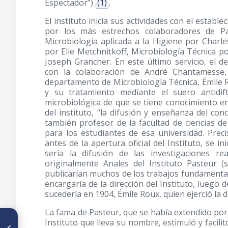
Espectador”)
(1)
.
El instituto inicia sus actividades con el establ
por los más estrechos colaboradores de Pa
Microbiología aplicada a la Higiene por Char
por Elie Metchnitkoff, Microbiología Técnica p
Joseph Grancher. En este último servicio, el 
con la colaboración de André Chantamesse, 
departamento de Microbiología Técnica, Émile R
y su tratamiento mediante el suero antidif
microbiológica de que se tiene conocimiento e
del instituto, “la difusión y enseñanza del con
también profesor de la facultad de ciencias d
para los estudiantes de esa universidad. Prec
antes de la apertura oficial del Instituto, se in
sería la difusión de las investigaciones re
originalmente Anales del Instituto Pasteur (s
publicarían muchos de los trabajos fundamentale
encargaría de la dirección del Instituto, luego 
sucedería en 1904, Émile Roux, quien ejerció la d
La fama de Pasteur, que se había extendido por 
ARTÍCULO ANTERIOR
Instituto que lleva su nombre, estimuló y facili
Rafael Rangel y la educación