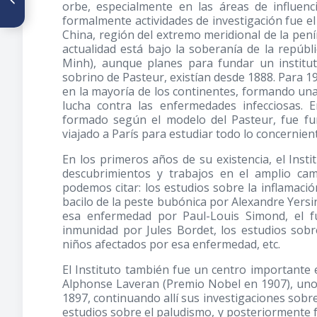
orbe, especialmente en las áreas de influenci
médica basada en destrezas,
formalmente actividades de investigación fue el
1896-1909
China, región del extremo meridional de la pení
actualidad está bajo la soberanía de la repúb
Minh), aunque planes para fundar un instituto
sobrino de Pasteur, existían desde 1888. Para 19
en la mayoría de los continentes, formando una 
lucha contra las enfermedades infecciosas. 
formado según el modelo del Pasteur, fue f
viajado a París para estudiar todo lo concernient
En los primeros años de su existencia, el Inst
descubrimientos y trabajos en el amplio cam
podemos citar: los estudios sobre la inflamación
bacilo de la peste bubónica por Alexandre Yersin
esa enfermedad por Paul-Louis Simond, el 
inmunidad por Jules Bordet, los estudios sobre
niños afectados por esa enfermedad, etc.
El Instituto también fue un centro importante 
Alphonse Laveran (Premio Nobel en 1907), uno d
1897, continuando allí sus investigaciones sobr
estudios sobre el paludismo, y posteriormente 