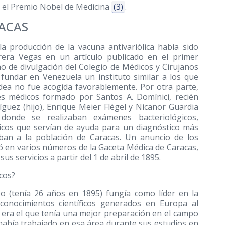
ó el Premio Nobel de Medicina
(3)
.
RACAS
a producción de la vacuna antivariólica había sido
era Vegas en un artículo publicado en el primer
o de divulgación del Colegio de Médicos y Cirujanos
e fundar en Venezuela un instituto similar a los que
dea no fue acogida favorablemente. Por otra parte,
es médicos formado por Santos A. Domínici, recién
ríguez (hijo), Enrique Meier Flégel y Nicanor Guardia
co donde se realizaban exámenes bacteriológicos,
gicos que servían de ayuda para un diagnóstico más
ban a la población de Caracas. Un anuncio de los
ió en varios números de la Gaceta Médica de Caracas,
s servicios a partir del 1 de abril de 1895.
cos?
po (tenía 26 años en 1895) fungía como líder en la
conocimientos científicos generados en Europa al
, era el que tenía una mejor preparación en el campo
 había trabajado en esa área durante sus estudios en