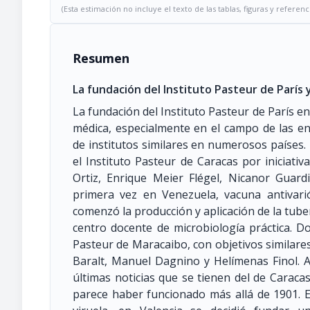
(Esta estimación no incluye el texto de las tablas, figuras y referenc
Resumen
La fundación del Instituto Pasteur de París 
La fundación del Instituto Pasteur de París e
médica, especialmente en el campo de las en
de institutos similares en numerosos países
el Instituto Pasteur de Caracas por iniciati
Ortiz, Enrique Meier Flégel, Nicanor Guardi
primera vez en Venezuela, vacuna antivariól
comenzó la producción y aplicación de la tube
centro docente de microbiología práctica. D
Pasteur de Maracaibo, con objetivos similare
Baralt, Manuel Dagnino y Helímenas Finol. A
últimas noticias que se tienen del de Carac
parece haber funcionado más allá de 1901. E