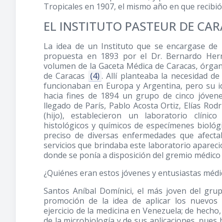
Tropicales en 1907, el mismo año en que recibi
EL INSTITUTO PASTEUR DE CA
La idea de un Instituto que se encargase de l
propuesta en 1893 por el Dr. Bernardo Herr
volumen de la Gaceta Médica de Caracas, órgan
de Caracas
(4)
. Allí planteaba la necesidad d
funcionaban en Europa y Argentina, pero su i
hacia fines de 1894 un grupo de cinco jóven
llegado de París, Pablo Acosta Ortiz, Elías Rod
(hijo), establecieron un laboratorio clíni
histológicos y químicos de especímenes bioló
preciso de diversas enfermedades que afecta
servicios que brindaba este laboratorio aparec
donde se ponía a disposición del gremio médico su
¿Quiénes eran estos jóvenes y entusiastas médi
Santos Aníbal Domínici, el más joven del gru
promoción de la idea de aplicar los nuevos 
ejercicio de la medicina en Venezuela; de hecho
de la microbiología y de sus aplicaciones, pues