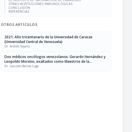
EL INSTITUTO DE VACUNACIÓN DE CARABOBO
OTRAS INSTITUCIONES INMUNOLÓGICAS
CONCLUSIÓN
REFERENCIAS
OTROS ARTÍCULOS
2021: Año tricentenario de la Universidad de Caracas
(Universidad Central de Venezuela)
Dr. Andrés Soyano
Dos médicos oncólogos venezolanos: Gerardo Hernández y
Leopoldo Moreno, exaltados como Maestros de la
Mastología en Latinoamérica
Dr. Gonzalo Barrios Lugo