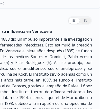
ias)
ES
EN
y su influencia en Venezuela
n 1888 dio un impulso importante a la investigación
fermedades infecciosas. Esto estimuló la creación
. En Venezuela, siete años después
(1895)
se fundó
va de los médicos Santos A. Domínici, Pablo Acosta
a (h) y Elías Rodríguez (h). Allí se produjo, por
ica, suero antidiftérico, suero antileproso y se
rculina de Koch. El Instituto sirvió además como un
os años más tarde, en 1897, se fundó el Instituto
s al de Caracas, gracias al empeño de Rafael López
mbos institutos fueron de efímera existencia; las
as datan de 1904, mientras que el de Maracaibo no
n 1898, debido a la irrupción de una epidemia de