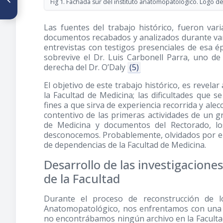
Fig 1. Fachada sur del instituto anatomopatológico. Logo de
Juicio Crítico al trabajo del Dr.
Rafael Arteaga Romero, como
Individuo de Número
Las fuentes del trabajo histórico, fueron var
documentos recabados y analizados durante var
entrevistas con testigos presenciales de esa é
sobrevive el Dr. Luis Carbonell Parra, uno d
derecha del Dr. O’Daly
(5)
El objetivo de este trabajo histórico, es revel
la Facultad de Medicina; las dificultades que 
fines a que sirva de experiencia recorrida y ale
contentivo de las primeras actividades de un g
de Medicina y documentos del Rectorado, l
desconocemos. Probablemente, olvidados por el
de dependencias de la Facultad de Medicina.
Desarrollo de las investigacion
de la Facultad
Durante el proceso de reconstrucción de l
Anatomopatológico, nos enfrentamos con una gr
no encontrábamos ningún archivo en la Facultad