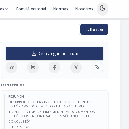
dark_mode
nes
expand_more
Comité editorial
Normas
Nosotros
search
Buscar
download
Descargar artículo
format_quote
print
rss_feed
CONTENIDO
RESUMEN
DESARROLLO DE LAS INVESTIGACIONES: FUENTES
HISTÓRICAS. DOCUMENTOS DE LA FACULTAD
TRANSCRIPCIÓN DE 4 IMPORTANTES DOCUMENTOS
HISTÓRICOS ENCONTRADOS EN SÓTANO DEL IAP
CONCLUSIÓN
REFERENCIAS