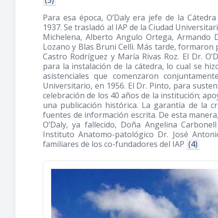
(3)
Para esa época, O’Daly era jefe de la Cátedr
1937. Se trasladó al IAP de la Ciudad Universita
Michelena, Alberto Angulo Ortega, Armando D
Lozano y Blas Bruni Celli. Más tarde, formaron p
Castro Rodríguez y María Rivas Roz. El Dr. O’
para la instalación de la cátedra, lo cual se hi
asistenciales que comenzaron conjuntament
Universitario, en 1956. El Dr. Pinto, para susten
celebración de los 40 años de la institución; ap
una publicación histórica. La garantía de la 
fuentes de información escrita. De esta manera, e
O’Daly, ya fallecido, Doña Angelina Carbonel
Instituto Anatomo-patológico Dr. José Anton
familiares de los co-fundadores del IAP
(4)