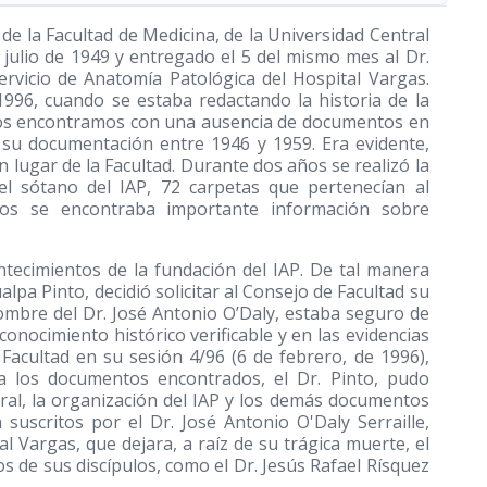
 de la Facultad de Medicina, de la Universidad Central
 julio de 1949 y entregado el 5 del mismo mes al Dr.
Servicio de Anatomía Patológica del Hospital Vargas.
996, cuando se estaba redactando la historia de la
 nos encontramos con una ausencia de documentos en
a su documentación entre 1946 y 1959. Era evidente,
lugar de la Facultad. Durante dos años se realizó la
l sótano del IAP, 72 carpetas que pertenecían al
os se encontraba importante información sobre
ntecimientos de la fundación del IAP. De tal manera
lpa Pinto, decidió solicitar al Consejo de Facultad su
nombre del Dr. José Antonio O’Daly, estaba seguro de
nocimiento histórico verificable y en las evidencias
Facultad en su sesión 4/96 (6 de febrero, de 1996),
 a los documentos encontrados, el Dr. Pinto, pudo
ral, la organización del IAP y los demás documentos
n suscritos por el Dr. José Antonio O'Daly Serraille,
 Vargas, que dejara, a raíz de su trágica muerte, el
 de sus discípulos, como el Dr. Jesús Rafael Rísquez