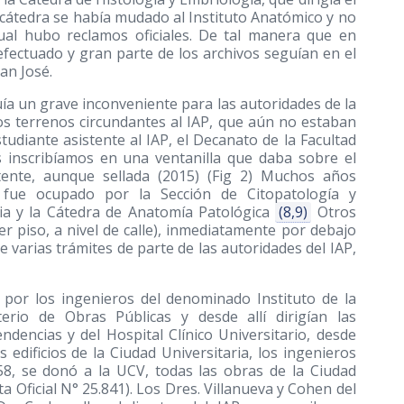
a cátedra se había mudado al Instituto Anatómico y no
cual hubo reclamos oficiales. De tal manera que en
fectuado y gran parte de los archivos seguían en el
an José.
tuía un grave inconveniente para las autoridades de la
los terrenos circundantes al IAP, que aún no estaban
diante asistente al IAP, el Decanato de la Facultad
 inscribíamos en una ventanilla que daba sobre el
stente, aunque sellada
(2015)
(Fig 2) Muchos años
fue ocupado por la Sección de Citopatología y
ia y la Cátedra de Anatomía Patológica
(8,9)
Otros
er piso, a nivel de calle), inmediatamente por debajo
varias trámites de parte de las autoridades del IAP,
o por los ingenieros del denominado Instituto de la
sterio de Obras Públicas y desde allí dirigían las
dencias y del Hospital Clínico Universitario, desde
edificios de la Ciudad Universitaria, los ingenieros
958, se donó a la UCV, todas las obras de la Ciudad
a Oficial N° 25.841). Los Dres. Villanueva y Cohen del