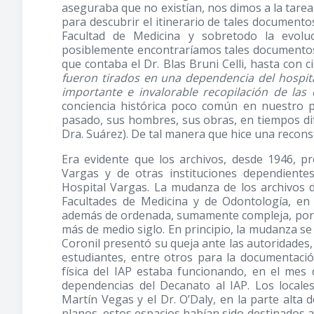
aseguraba que no existían, nos dimos a la tarea
para descubrir el itinerario de tales documento
Facultad de Medicina y sobretodo la evoluc
posiblemente encontraríamos tales documentos
que contaba el Dr. Blas Bruni Celli, hasta con
fueron tirados en una dependencia del hospita
importante e invalorable recopilación de las
conciencia histórica poco común en nuestro p
pasado, sus hombres, sus obras, en tiempos difí
Dra. Suárez). De tal manera que hice una recon
Era evidente que los archivos, desde 1946, pr
Vargas y de otras instituciones dependiente
Hospital Vargas. La mudanza de los archivos 
Facultades de Medicina y de Odontología, en 
además de ordenada, sumamente compleja, por 
más de medio siglo. En principio, la mudanza se
Coronil presentó su queja ante las autoridades
estudiantes, entre otros para la documentació
física del IAP estaba funcionando, en el mes
dependencias del Decanato al IAP. Los local
Martín Vegas y el Dr. O’Daly, en la parte alta d
planos, estos espacios habían sido destinados a 