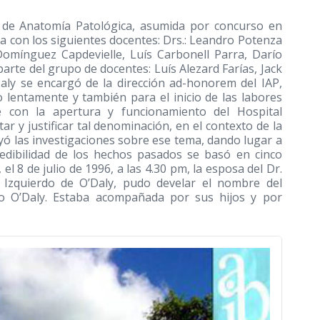
a de Anatomía Patológica, asumida por concurso en
ria con los siguientes docentes: Drs.: Leandro Potenza
omínguez Capdevielle, Luís Carbonell Parra, Darío
arte del grupo de docentes: Luís Alezard Farías, Jack
Daly se encargó de la dirección ad-honorem del IAP,
zo lentamente y también para el inicio de las labores
e con la apertura y funcionamiento del Hospital
tar y justificar tal denominación, en el contexto de la
oyó las investigaciones sobre ese tema, dando lugar a
credibilidad de los hechos pasados se basó en cinco
l 8 de julio de 1996, a las 4.30 pm, la esposa del Dr.
l Izquierdo de O’Daly, pudo develar el nombre del
io O’Daly. Estaba acompañada por sus hijos y por