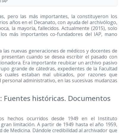
l IAP
ias, pero las más importantes, la constituyeron los
ios años en el Decanato, con ayuda del archivólogo,
poca, la mayoría, fallecidos. Actualmente
(2015)
, solo
e los más importantes co-fundadores del IAP, mano
ar a las nuevas generaciones de médicos y docentes de
se presentan cuando se desea escribir el pasado con
ccionadora. Era importante reubicar un archivo pasivo
rupo grande de cátedras, expedientes de la Facultad
os cuales estaban mal ubicados, por razones que
 personal administrativo, en las sucesivas mudanzas
es: Fuentes históricas. Documentos
os hechos ocurridos desde 1949 en el Instituto
an limitación. A partir de 1949 hasta el año 1959,
 de Medicina. Dándole credibilidad al archivador que