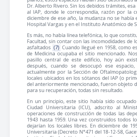
Dr. Alberto Rivero. Sin los debidos trámites, es
al IAP, donde le correspondía, razón por la 
diciembre de ese año, la mudanza no se había e
Hospital Vargas y en el Instituto Anatómico de S
Es más, no había línea telefónica, lo que consti
Facultad, sin contar con las incomodidades de 
asfaltados
(7)
Cuando llegué en 1958, como estu
de Medicina ocupaba el sitio mencionado. Nos
pasillo central de este edificio, hoy aún exi
después, cuando se desocupó ese espacio, 
actualmente por la Sección de Oftalmopatolog
locales ubicados en los sótanos del IAP (o prim
del anteriormente mencionado, fueron objeto de 
para su recuperación, todas sin resultado.
En un principio, este sitio había sido ocupad
Ciudad Universitaria (ICU), adscrito al Mini
operaciones de construcción de todas las depen
1943 hasta 1959. Una vez construidos todos los 
dejarían los locales libres. En diciembre de 1
Universitaria (Decreto N°471 del 18-12-58, Gacet