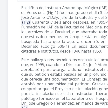
El edificio del Instituto Anatomopatológico (IAP)
de Venezuela (Fig 1) fue inaugurado el día 3 de
José Antonio O’Daly, jefe de la Cátedra y del 
(1,2)
Cuarenta y seis años después, en 1995-1
Fundación del IAP de la Facultad de Medicina,
los archivos de la Facultad, que abarcaba tod
que estos documentos tenían que estar en algún 
búsqueda hasta que la autora encontró, en e
Decanato (Código 506-1) En esos document
cátedras e institutos, desde 1946 hasta 1959.
Este hallazgo nos permitió reconstruir los aco
que, en 1995, cuando su Director, Dr. José Atahua
aprobación para otorgar a dicho instituto, el 
que su petición estaba basada en un profundo co
que ofrecía una documentación. El Consejo de 
aprobó por unanimidad tal petición. Gracias
comprobar que el Proyecto de instalación gene
para la instalación de dicha institución, fuero
patólogo formado en el Laboratorio del Hospital
Dr. José Gregorio Hernández, en manos de varios