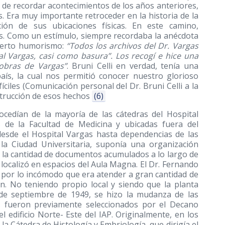
 de recordar acontecimientos de los años anteriores,
s. Era muy importante retroceder en la historia de la
ión de sus ubicaciones físicas. En este camino,
. Como un estímulo, siempre recordaba la anécdota
 cierto humorismo:
“Todos los archivos del Dr. Vargas
l Vargas, casi como basura”. Los recogí e hice una
 obras de Vargas”
. Bruni Celli en verdad, tenía una
aís, la cual nos permitió conocer nuestro glorioso
ciles (Comunicación personal del Dr. Bruni Celli a la
strucción de esos hechos
(6)
ocedían de la mayoría de las cátedras del Hospital
s de la Facultad de Medicina y ubicadas fuera del
desde el Hospital Vargas hasta dependencias de las
la Ciudad Universitaria, suponía una organización
la cantidad de documentos acumulados a lo largo de
 localizó en espacios del Aula Magna. El Dr. Fernando
, por lo incómodo que era atender a gran cantidad de
n. No teniendo propio local y siendo que la planta
 de septiembre de 1949, se hizo la mudanza de las
es fueron previamente seleccionados por el Decano
el edificio Norte- Este del IAP. Originalmente, en los
la Cátedra de Histología y Embriología, que dirigía el