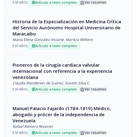
description
Ver resumen
ESPAÑOL
Artículo a texto completo
article
Historia de la Especialización en Medicina Crítica
del Servicio Autónomo Hospital Universitario de
Maracaibo
María Elena González-Inciarte
,
Maritza Wilhem
ESPAÑOL
Artículo a texto completo
article
Pioneros de la cirugía cardiaca valvular
internacional con referencia a la experiencia
venezolana
Claudia Blandenier de Suárez
,
Gastón Silva C.
description
Ver resumen
ESPAÑOL
Artículo a texto completo
article
Manuel Palacio Fajardo (1784-1819) Médico,
abogado y prócer de la independencia de
Venezuela
Rafael Romero Reverón
description
Ver resumen
ESPAÑOL
Artículo a texto completo
article