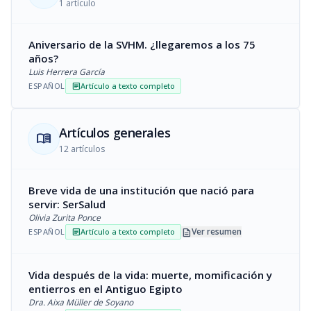
1 artículo
Aniversario de la SVHM. ¿llegaremos a los 75
años?
Luis Herrera García
ESPAÑOL
Artículo a texto completo
article
Artículos generales
menu_book
12 artículos
Breve vida de una institución que nació para
servir: SerSalud
Olivia Zurita Ponce
description
Ver resumen
ESPAÑOL
Artículo a texto completo
article
Vida después de la vida: muerte, momificación y
entierros en el Antiguo Egipto
Dra. Aixa Müller de Soyano