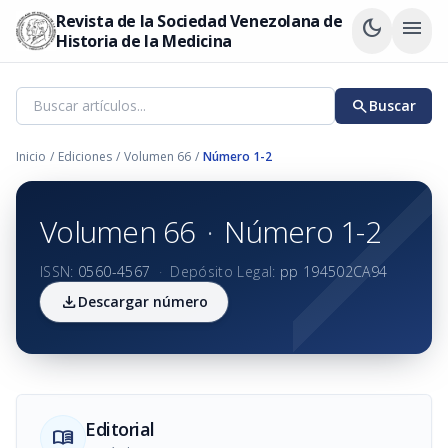
Revista de la Sociedad Venezolana de
dark_mode
menu
Historia de la Medicina
search
Buscar
Inicio
/
Ediciones
/
Volumen 66
/
Número 1-2
Volumen 66
·
Número 1-2
ISSN:
0560-4567
·
Depósito Legal:
pp 194502CA94
download
Descargar número
Editorial
menu_book