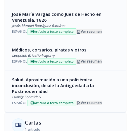
José María Vargas como Juez de Hecho en
Venezuela, 1826
Jesús Manuel Rodríguez Ramírez
description
Ver resumen
ESPAÑOL
Artículo a texto completo
article
Médicos, corsarios, piratas y otros
Leopoldo Briceño-Iragorry
description
Ver resumen
ESPAÑOL
Artículo a texto completo
article
Salud. Aproximación a una polisémica
inconclusión, desde la Antigüedad a la
Postmodernidad
Ludwig Schmidt H
description
Ver resumen
ESPAÑOL
Artículo a texto completo
article
Cartas
menu_book
1 artículo