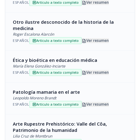
description
Ver resumen
ESPAÑOL
Artículo a texto completo
article
Otro ilustre desconocido de la historia de la
medicina
Roger Escalona Alarcón
description
Ver resumen
ESPAÑOL
Artículo a texto completo
article
Ética y bioética en educación médica
María Elena González-Inciarte
description
Ver resumen
ESPAÑOL
Artículo a texto completo
article
Patología mamaria en el arte
Leopoldo Moreno Brandt
description
Ver resumen
ESPAÑOL
Artículo a texto completo
article
Arte Rupestre Prehistórico: Valle del Côa,
Patrimonio de la humanidad
Lilia Cruz de Montbrun