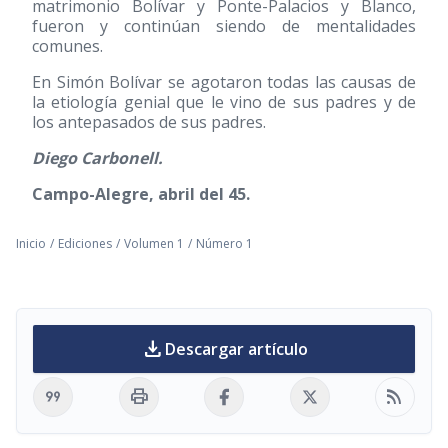
matrimonio Bolívar y Ponte-Palacios y Blanco,
fueron y continúan siendo de mentalidades
comunes.
En Simón Bolívar se agotaron todas las causas de
la etiología genial que le vino de sus padres y de
los antepasados de sus padres.
Diego Carbonell.
Campo-Alegre, abril del 45.
Inicio
/
Ediciones
/
Volumen 1
/
Número 1
download
Descargar artículo
format_quote
print
rss_feed