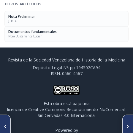
OTROS ARTÍCULOS
Nota Preliminar
J. D. G
Documentos fundamentales
Nora Bustamante Luciani
Revista de la Sociedad Venezolana de Historia de la Medicina
Depósito Legal Nº: pp 194502CA94
ISSN: 0560-4567
Esta obra está bajo una
licencia de Creative Commons Reconocimiento-NoComercial-
SinDerivadas 4.0 Internacional
ARTÍCULO ANTERIOR
SIGUIENTE ARTÍCULO
Maestro y discipulo: José
Miscelanea de historia médica
Powered by
Vargas y Eliseo Acosta