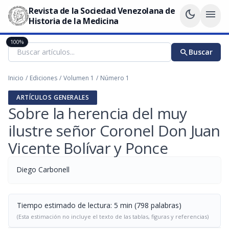
Revista de la Sociedad Venezolana de
dark_mode
menu
Historia de la Medicina
100%
search
Buscar
Inicio
/
Ediciones
/
Volumen 1
/
Número 1
ARTÍCULOS GENERALES
Sobre la herencia del muy
ilustre señor Coronel Don Juan
Vicente Bolívar y Ponce
Diego Carbonell
Tiempo estimado de lectura: 5 min (798 palabras)
(Esta estimación no incluye el texto de las tablas, figuras y referencias)