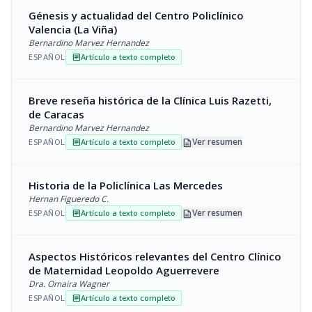
Génesis y actualidad del Centro Policlínico
Valencia (La Viña)
Bernardino Marvez Hernandez
ESPAÑOL
Artículo a texto completo
article
Breve reseña histórica de la Clínica Luis Razetti,
de Caracas
Bernardino Marvez Hernandez
description
Ver resumen
ESPAÑOL
Artículo a texto completo
article
Historia de la Policlínica Las Mercedes
Hernan Figueredo C.
description
Ver resumen
ESPAÑOL
Artículo a texto completo
article
Aspectos Históricos relevantes del Centro Clínico
de Maternidad Leopoldo Aguerrevere
Dra. Omaira Wagner
ESPAÑOL
Artículo a texto completo
article