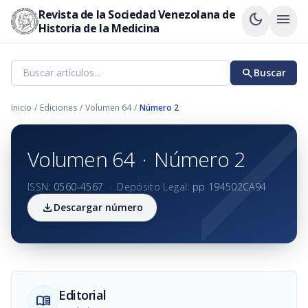
Revista de la Sociedad Venezolana de
dark_mode
menu
Historia de la Medicina
search
Buscar
Inicio
/
Ediciones
/
Volumen 64
/
Número 2
Volumen 64
·
Número 2
ISSN:
0560-4567
·
Depósito Legal:
pp 194502CA94
download
Descargar número
Editorial
menu_book