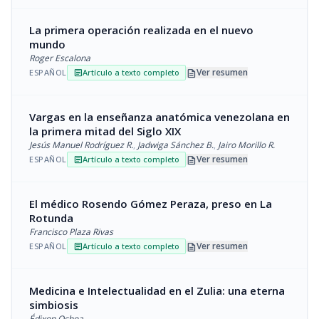
La primera operación realizada en el nuevo
mundo
Roger Escalona
description
Ver resumen
ESPAÑOL
Artículo a texto completo
article
Vargas en la enseñanza anatómica venezolana en
la primera mitad del Siglo XIX
Jesús Manuel Rodríguez R.
,
Jadwiga Sánchez B.
,
Jairo Morillo R.
description
Ver resumen
ESPAÑOL
Artículo a texto completo
article
El médico Rosendo Gómez Peraza, preso en La
Rotunda
Francisco Plaza Rivas
description
Ver resumen
ESPAÑOL
Artículo a texto completo
article
Medicina e Intelectualidad en el Zulia: una eterna
simbiosis
Édixon Ochoa