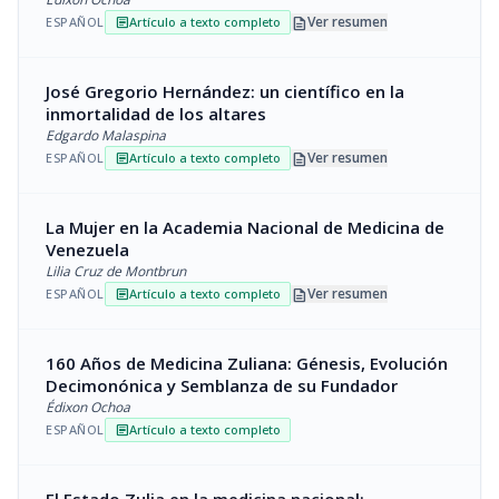
description
Ver resumen
ESPAÑOL
Artículo a texto completo
article
José Gregorio Hernández: un científico en la
inmortalidad de los altares
Edgardo Malaspina
description
Ver resumen
ESPAÑOL
Artículo a texto completo
article
La Mujer en la Academia Nacional de Medicina de
Venezuela
Lilia Cruz de Montbrun
description
Ver resumen
ESPAÑOL
Artículo a texto completo
article
160 Años de Medicina Zuliana: Génesis, Evolución
Decimonónica y Semblanza de su Fundador
Édixon Ochoa
ESPAÑOL
Artículo a texto completo
article