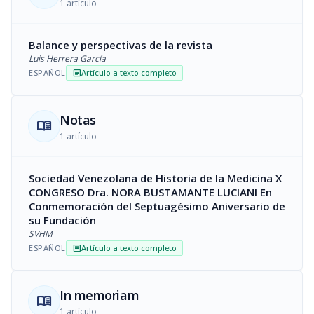
1 artículo
Balance y perspectivas de la revista
Luis Herrera García
ESPAÑOL
Artículo a texto completo
article
Notas
menu_book
1 artículo
Sociedad Venezolana de Historia de la Medicina X
CONGRESO Dra. NORA BUSTAMANTE LUCIANI En
Conmemoración del Septuagésimo Aniversario de
su Fundación
SVHM
ESPAÑOL
Artículo a texto completo
article
In memoriam
menu_book
1 artículo