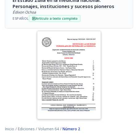
El Estado Zulia en la medicina nacional:
Personajes, instituciones y sucesos pioneros
Édixon Ochoa
ESPAÑOL
Artículo a texto completo
article
Inicio
/
Ediciones
/
Volumen 64
/
Número 2