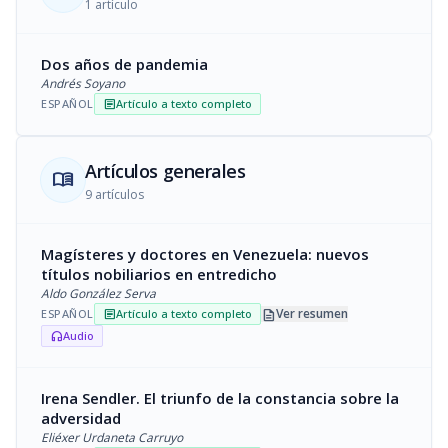
1 artículo
Dos años de pandemia
Andrés Soyano
ESPAÑOL
Artículo a texto completo
article
Artículos generales
menu_book
9 artículos
Magísteres y doctores en Venezuela: nuevos
títulos nobiliarios en entredicho
Aldo González Serva
description
Ver resumen
ESPAÑOL
Artículo a texto completo
article
Audio
headphones
Irena Sendler. El triunfo de la constancia sobre la
adversidad
Eliéxer Urdaneta Carruyo