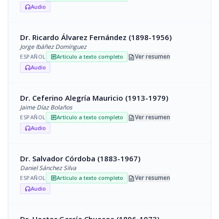
Audio
headphones
Dr. Ricardo Álvarez Fernández (1898-1956)
Jorge Ibáñez Domínguez
description
Ver resumen
ESPAÑOL
Artículo a texto completo
article
Audio
headphones
Dr. Ceferino Alegría Mauricio (1913-1979)
Jaime Díaz Bolaños
description
Ver resumen
ESPAÑOL
Artículo a texto completo
article
Audio
headphones
Dr. Salvador Córdoba (1883-1967)
Daniel Sánchez Silva
description
Ver resumen
ESPAÑOL
Artículo a texto completo
article
Audio
headphones