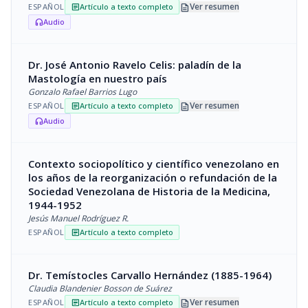
description
Ver resumen
ESPAÑOL
Artículo a texto completo
article
Audio
headphones
Dr. José Antonio Ravelo Celis: paladín de la
Mastología en nuestro país
Gonzalo Rafael Barrios Lugo
description
Ver resumen
ESPAÑOL
Artículo a texto completo
article
Audio
headphones
Contexto sociopolítico y científico venezolano en
los años de la reorganización o refundación de la
Sociedad Venezolana de Historia de la Medicina,
1944-1952
Jesús Manuel Rodríguez R.
ESPAÑOL
Artículo a texto completo
article
Dr. Temístocles Carvallo Hernández (1885-1964)
Claudia Blandenier Bosson de Suárez
description
Ver resumen
ESPAÑOL
Artículo a texto completo
article