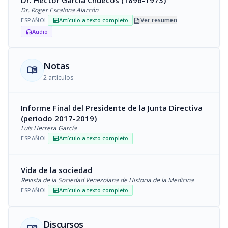
Dr. Hector García Chuecos (1896-1973)
Dr. Roger Escalona Alarcón
description
Ver resumen
ESPAÑOL
Artículo a texto completo
article
Audio
headphones
Notas
menu_book
2 artículos
Informe Final del Presidente de la Junta Directiva
(periodo 2017-2019)
Luis Herrera García
ESPAÑOL
Artículo a texto completo
article
Vida de la sociedad
Revista de la Sociedad Venezolana de Historia de la Medicina
ESPAÑOL
Artículo a texto completo
article
Discursos