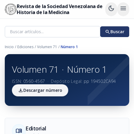
Revista de la Sociedad Venezolana de
dark_mode
menu
Historia de la Medicina
search
Buscar
Inicio
/
Ediciones
/
Volumen 71
/
Número 1
Volumen 71
·
Número 1
ISSN:
0560-4567
·
Depósito Legal:
pp 194502CA94
download
Descargar número
Editorial
menu_book