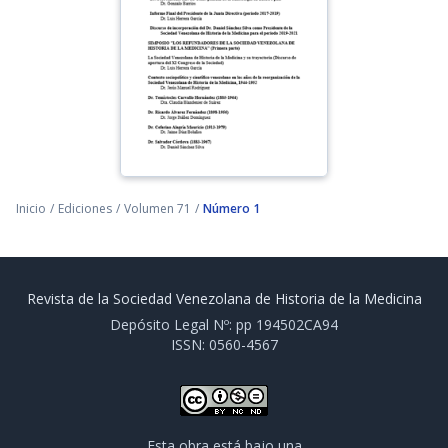
Inicio
/
Ediciones
/
Volumen 71
/
Número 1
Revista de la Sociedad Venezolana de Historia de la Medicina
Depósito Legal Nº: pp 194502CA94
ISSN: 0560-4567
Esta obra está bajo una