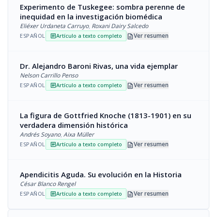
Experimento de Tuskegee: sombra perenne de
inequidad en la investigación biomédica
Eliéxer Urdaneta Carruyo
,
Roxani Dairy Salcedo
description
Ver resumen
ESPAÑOL
Artículo a texto completo
article
Dr. Alejandro Baroni Rivas, una vida ejemplar
Nelson Carrillo Penso
description
Ver resumen
ESPAÑOL
Artículo a texto completo
article
La figura de Gottfried Knoche (1813-1901) en su
verdadera dimensión histórica
Andrés Soyano
,
Aixa Müller
description
Ver resumen
ESPAÑOL
Artículo a texto completo
article
Apendicitis Aguda. Su evolución en la Historia
César Blanco Rengel
description
Ver resumen
ESPAÑOL
Artículo a texto completo
article