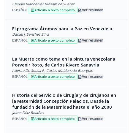
Claudia Blandenier Blosom de Suárez
description
Ver resumen
ESPAÑOL
Artículo a texto completo
article
El programa Átomos para la Paz en Venezuela
Daniel J. Sánchez Silva
description
Ver resumen
ESPAÑOL
Artículo a texto completo
article
La Muerte como tema en la pintura venezolana
Porvenir Roto, de Carlos Rivero Sanavria
Aderito De Sousa F.
,
Carlos Maldonado-Bourgoin
description
Ver resumen
ESPAÑOL
Artículo a texto completo
article
Historia del Servicio de Cirugía y de cirujanos en
la Maternidad Concepción Palacios. Desde la
fundación de la Maternidad hasta el año 2000
Jaime Díaz Bolaños
description
Ver resumen
ESPAÑOL
Artículo a texto completo
article