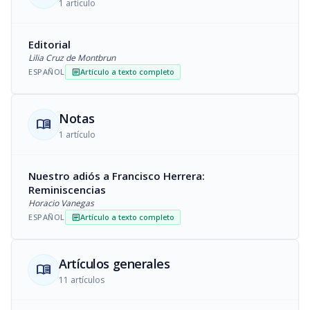
1 artículo
Editorial
Lilia Cruz de Montbrun
ESPAÑOL
Artículo a texto completo
article
Notas
menu_book
1 artículo
Nuestro adiós a Francisco Herrera:
Reminiscencias
Horacio Vanegas
ESPAÑOL
Artículo a texto completo
article
Artículos generales
menu_book
11 artículos