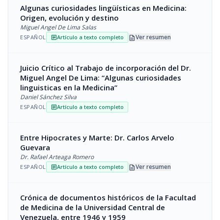
Algunas curiosidades lingüísticas en Medicina:
Origen, evolución y destino
Miguel Angel De Lima Salas
description
Ver resumen
ESPAÑOL
Artículo a texto completo
article
Juicio Crítico al Trabajo de incorporación del Dr.
Miguel Angel De Lima: “Algunas curiosidades
linguisticas en la Medicina”
Daniel Sánchez Silva
ESPAÑOL
Artículo a texto completo
article
Entre Hipocrates y Marte: Dr. Carlos Arvelo
Guevara
Dr. Rafael Arteaga Romero
description
Ver resumen
ESPAÑOL
Artículo a texto completo
article
Crónica de documentos históricos de la Facultad
de Medicina de la Universidad Central de
Venezuela, entre 1946 y 1959