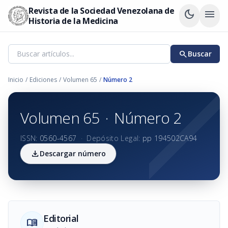
Revista de la Sociedad Venezolana de
dark_mode
menu
Historia de la Medicina
search
Buscar
Inicio
/
Ediciones
/
Volumen 65
/
Número 2
Volumen 65
·
Número 2
ISSN:
0560-4567
·
Depósito Legal:
pp 194502CA94
download
Descargar número
Editorial
menu_book